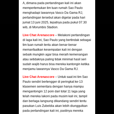
A, dimana pada pertandingan kali ini akan
mempertemukan tim tuan rumah Sao Paulo
menghadapi lawannya Vasco Da Gama RJ,
pertandingan tersebut akan digelar pada hari
jumat 13 juni 2025, tepatnya pada pukul 07.30
wib, di Morumbis Stadion.
Live Chat Arenascore
– Melakoni pertandingan
di laga kali ini, Sao Paulo yang bertindak sebagai
tim tuan rumah tentu akan benar-benar
memanfaatkan kesempatan kali ini dengan
sebaik mungkin agar bisa meraih kemenangan
atau setidaknya paling tidak minimal hasil seri
sudah wajib harus bisa mereka kantongin ketika
menjamu lawannya Vasco Da Gama RJ.
Live Chat Arenascore
– Untuk saat ini tim Sao
Paulo sendiri bertengger di peringkat ke-13
klasemen sementara dengan hanya mampu
mengantongin 12 poin dari total 11 laga yang
telah mereka lakoni pada musim kali ini, tampil
dan berlaga langsung dikandang sendiri tentu
pasukan Luis Zubeldia akan lebih diunggulkan
pada pertandingan kali ini, pastinya mereka