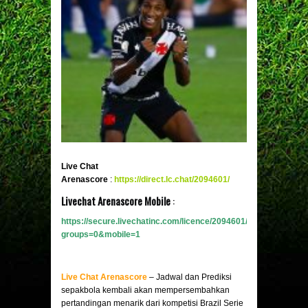
Live Chat
Arenascore
:
https://direct.lc.chat/2094601/
Livechat Arenascore Mobile
:
https://secure.livechatinc.com/licence/2094601/v2/open_chat.c
groups=0&mobile
=1
Live Chat Arenascore
– Jadwal dan Prediksi
sepakbola kembali akan mempersembahkan
pertandingan menarik dari kompetisi Brazil Serie