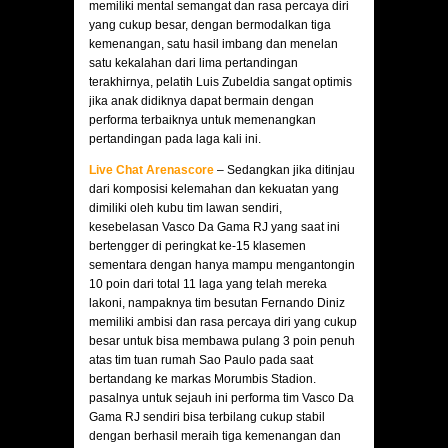
memiliki mental semangat dan rasa percaya diri
yang cukup besar, dengan bermodalkan tiga
kemenangan, satu hasil imbang dan menelan
satu kekalahan dari lima pertandingan
terakhirnya, pelatih Luis Zubeldia sangat optimis
jika anak didiknya dapat bermain dengan
performa terbaiknya untuk memenangkan
pertandingan pada laga kali ini.
Live Chat Arenascore
– Sedangkan jika ditinjau
dari komposisi kelemahan dan kekuatan yang
dimiliki oleh kubu tim lawan sendiri,
kesebelasan Vasco Da Gama RJ yang saat ini
bertengger di peringkat ke-15 klasemen
sementara dengan hanya mampu mengantongin
10 poin dari total 11 laga yang telah mereka
lakoni, nampaknya tim besutan Fernando Diniz
memiliki ambisi dan rasa percaya diri yang cukup
besar untuk bisa membawa pulang 3 poin penuh
atas tim tuan rumah Sao Paulo pada saat
bertandang ke markas Morumbis Stadion.
pasalnya untuk sejauh ini performa tim Vasco Da
Gama RJ sendiri bisa terbilang cukup stabil
dengan berhasil meraih tiga kemenangan dan