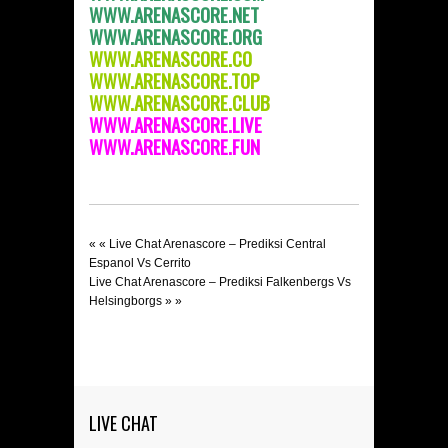
WWW.ARENASCORE.NET
WWW.ARENASCORE.ORG
WWW.ARENASCORE.C
O
WWW.ARENASCORE.TOP
WWW.ARENASCORE.CLUB
WWW.ARENASCORE.LIVE
WWW.ARENASCORE.FUN
« «
Live Chat Arenascore – Prediksi Central
Espanol Vs Cerrito
Live Chat Arenascore – Prediksi Falkenbergs Vs
Helsingborgs
» »
LIVE CHAT