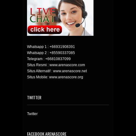
Whatsapp 1 :
+66931908391
Whatsapp 2 :
+85590337085
Telegram :
+66810837099
Situs Resmi : www.arenascore.com
Situs Alternatif : www.arenascore.net
Situs Mobile: www.arenascore.org
TWITTER
Twitter
FACEBOOK ARENASCORE