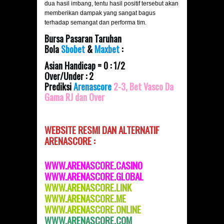
dua hasil imbang, tentu hasil positif tersebut akan
memberikan dampak yang sangat bagus
terhadap semangat dan performa tim.
Bursa Pasaran Taruhan
Bola
Sbobet
&
Maxbet
:
Asian Handicap = 0 : 1/2
Over/Under : 2
Prediksi
Arenascore
2-3, Bet Vasco Da
Gama RJ dan Over
WEBSITE RESMI DAN
ALTERNATIF
ARENASCORE :
WWW.ARENASCORE.CASINO
WWW.ARENASCORE.GLOBAL
WWW.ARENASCOR
E.LINK
WWW.ARENASCORE.ME
WWW.ARENASCORE.ONLINE
WWW.ARENASCORE.COM