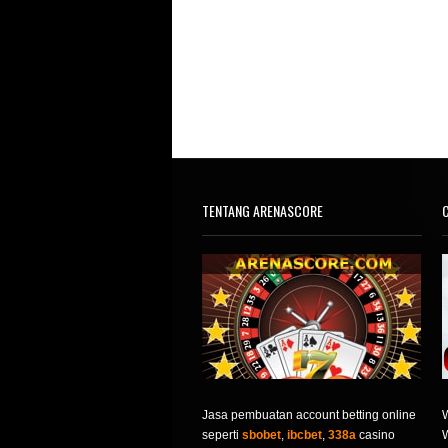
TENTANG ARENASCORE
C
Jasa pembuatan account betting online
seperti
sbobet
,
ibcbet
,
338a
casino