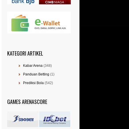
KATEGORI ARTIKEL
Kabar Arena
(348)
Panduan Betting
(1)
Prediksi Bola
(542)
GAMES ARENASCORE