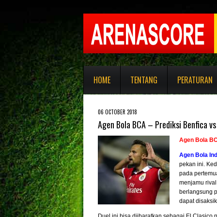
HOME
TENTANG
PERATURAN
06 OCTOBER 2018
Agen Bola BCA – Prediksi Benfica vs
Agen Bola B
Agen Bola In
pekan ini. Ked
pada pertemua
menjamu rival
berlangsung p
dapat disaksi
Duel ini bisa diibaratkan sebagai El Clasico