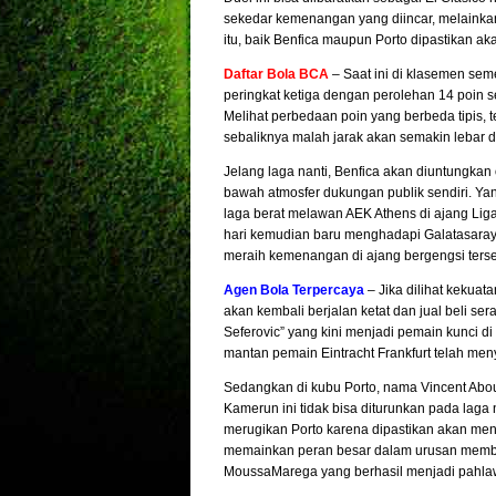
sekedar kemenangan yang diincar, melainkan
itu, baik Benfica maupun Porto dipastikan ak
Daftar Bola BCA
– Saat ini di klasemen sem
peringkat ketiga dengan perolehan 14 poin 
Melihat perbedaan poin yang berbeda tipis,
sebaliknya malah jarak akan semakin lebar da
Jelang laga nanti, Benfica akan diuntungkan 
bawah atmosfer dukungan publik sendiri. Yan
laga berat melawan AEK Athens di ajang Lig
hari kemudian baru menghadapi Galatasara
meraih kemenangan di ajang bergengsi terse
Agen Bola Terpercaya
– Jika dilihat kekuat
akan kembali berjalan ketat dan jual beli se
Seferovic” yang kini menjadi pemain kunci d
mantan pemain Eintracht Frankfurt telah me
Sedangkan di kubu Porto, nama Vincent Abo
Kamerun ini tidak bisa diturunkan pada laga
merugikan Porto karena dipastikan akan meng
memainkan peran besar dalam urusan membo
MoussaMarega yang berhasil menjadi pahla