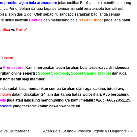
im prediksi agen bola arenascore
jelas melihat Benfica lebih memiliki peluang
a Porto. Selain itu juga laga pertemuan ini sulit bisa tercipta banyak gol,
isa lebih dari 2 gol. Oleh sebab itu sangat disarankan bagi anda semua
re untuk memilih
Benfica
dan memasang bola
Bawah
/
Under
pada laga nanti.
enfica
vs
Porto
” :
 0
Porto
ru
Arenascore
. Kami merupakan agen taruhan bola terpercaya di Indonesia
uhan online seperti :
Sbobet Sportbook
,
Sbobet Casino
,
Maxbet
dan juga
n komisi full bagi member.
 anda sudah bisa memainkan semua taruhan olahraga, casino, toto draw,
thdraw
dalam dilakukan 24 jam dan tanpa batas wd perhari. Ayo bergabung
Bola
juga atau langsung menghubungi Cs kami melalui : WA : +66622851125,
nascore
yang tersedia kanan bawah website ini.
ng Vs Djurgardens
Agen Bola Casino – Prediksi Orgryte Vs Degerfors
» »