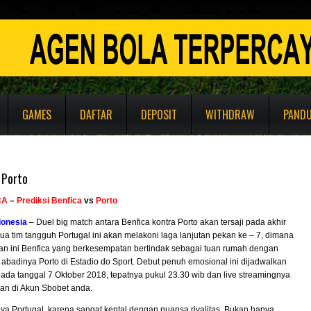
GAMES
DAFTAR
DEPOSIT
WITHDRAW
PAND
 Porto
CA
–
Prediksi Benfica
vs
Porto
donesia
– Duel big match antara Benfica kontra Porto akan tersaji pada akhir
ua tim tangguh Portugal ini akan melakoni laga lanjutan pekan ke – 7, dimana
n ini Benfica yang berkesempatan bertindak sebagai tuan rumah dengan
 abadinya Porto di Estadio do Sport. Debut penuh emosional ini dijadwalkan
ada tanggal 7 Oktober 2018, tepatnya pukul 23.30 wib dan live streamingnya
kan di Akun Sbobet anda.
 nya Portugal, karena sangat kental dengan nuansa rivalitas. Bukan hanya