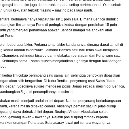
 gengsi kedua tim juga dipertaruhkan pada setiap pertemuan ini. Oleh sebab
an unjuk kekuatan terbaik masing – masing pada laga nanti.
entara, keduanya hanya terpaut selisih 1 poin saja. Dimana Benfica duduk di
sedangkan tim tamunya Porto di peringkat kedua dengan perolehan 15 poin.
 tentu yang menjadi pertanyaan apakah Benfica mampu melangkahi atau
ri Porto.
oleh beberapa faktor. Pertama tentu faktor kandangnya, dimana dapat tampil di
g kedua adalah faktor waktu, dimana Benfica satu hari lebih awal menjalani
a Champion, sehingga bisa duluan melakukan persiapan dari Porto yang satu
y. Keduanya sama – sama sukses menjalankan tugasnya dengan baik dengan
but.
an kedua tim cukup berimbang satu sama lain, sehingga bentrok ini dipastikan
rangan akan silih bergantian. Di kubu Benfica, penyerang asal Swiss “Haris
i lini depan. Sosoknya sukses mengeser posisi Jonas sebagai mesin gol Benfica,
nyumbangkan 5 gol di penampilannya musim ini.
ubakar masih menjadi andalan lini depan. Namun penyerang berkebangsaan
 nanti, karena masih dibekap cedera. Absennya pemain satu ini jelas cukup
urangi daya dobrak di lini depan. Soalnya Vincent Aboubakar selalu
bol gawang lawan – lawannya. Pelatih posisi ujung tombak kepada
wan kemenangan Porto atas Galatasaray lewat gol semata wayangnya.