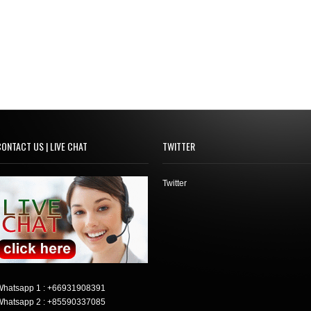
ONTACT US | LIVE CHAT
TWITTER
Twitter
Whatsapp 1 :
+66931908391
Whatsapp 2 :
+85590337085