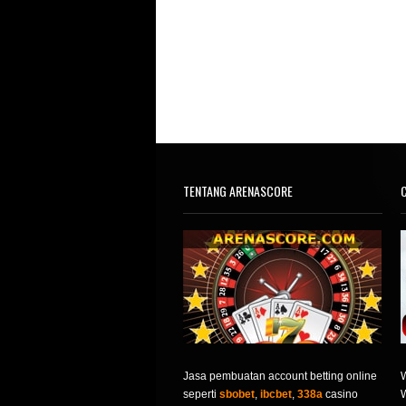
TENTANG ARENASCORE
C
Jasa pembuatan account betting online
seperti
sbobet
,
ibcbet
,
338a
casino