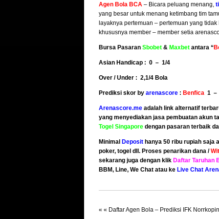
Agen Bola BCA
– Bicara peluang menang,
t
yang besar untuk menang ketimbang tim tamuny
layaknya pertemuan – pertemuan yang tidak b
khususnya member – member setia arenasco
Bursa Pasaran
Sbobet
&
Maxbet
antara “
B
Asian Handicap : 0 – 1/4
Over / Under : 2,1/4 Bola
Prediksi skor by
arenascore
:
Benfica
1 –
Arenascore.me
adalah link alternatif terba
yang menyediakan jasa pembuatan akun tar
Togel Singapore
dengan pasaran terbaik da
Minimal
Deposit
hanya 50 ribu rupiah saja
poker, togel dll. Proses penarikan dana /
Wi
sekarang juga dengan klik
Daftar Taruhan 
BBM, Line, We Chat atau ke
Live Chat Are
« «
Daftar Agen Bola – Prediksi IFK Norrkopi