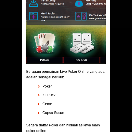
Beragam permainan Live Poker Online yang ada
adalah sebagai berikut:
Poker
Kiu Kick
Ceme
Capsa Susun
Segera daftar Poker dan nikmati asiknya main
poker online.