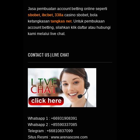
Jasa pembuatan account betting online seperti
sbobet
,
ibcbet
,
338a
casino sbobet, bola
ketangkasan
tangkas net
. Untuk pembukaan
account betting, silahkan klik daftar atau hubungi
kami melalui live chat.
CONTACT US | LIVE CHAT
Whatsapp 1 :
+66931908391
Whatsapp 2 :
+85590337085
Telegram :
+66810837099
Situs Resmi : www.arenascore.com