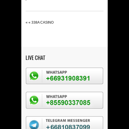
« «
338A CASINO
LIVE CHAT