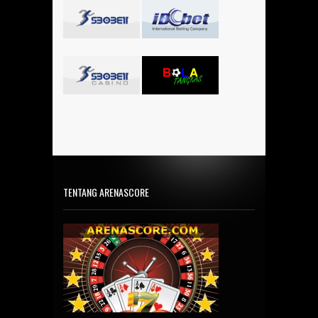
TENTANG ARENASCORE