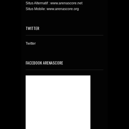
Situs Alternatif : www.arenascore.net
Situs Mobile: www.arenascore.org
TWITTER
Twitter
FACEBOOK ARENASCORE