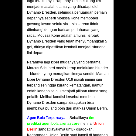
laga terakhirnya. Rapuhnya lini belakang tim
menjadi masalah utama yang dihadapi oleh
Dynamo Dresden, sehingga perjuangan pemain
depannya seperti Moussa Kone membobol
gawang lawan selalu sia – sia karena tidak
diimbangi dengan barisan pertahanan yang
rapat. Moussa Kone adalah amunisi terbaik
Dynamo Dresden yang telah menyumbangkan 5
gol, dirinya dipastikan kembali menjadi starter di
lini depan.
Parahnya lagi kiper mudanya yang bernama
Marcus Schubert masih kerap melalukan blunder
– blunder yang merugikan timnya sendiri. Mantan
kiper Dynamo Dresden U19 masih minim jam
terbang sehingga kurang kematangan, namun
entah kenapa selalu menjadi pilihan utama sang
pelatih. Melihat kondisi tersebut membuat
Dynamo Dresden sangat diragukan bisa
membawa pulang poin dari markas Union Berlin.
Agen Bola Terpercaya
– Sebaliknya
tim
prediksi agen bola arenascore
menilai
Union
Berlin
sangat layaknya untuk dijagokan.
Kegarangan Union Berlin saat tampil di hadapan