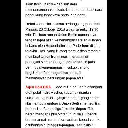
akan tampil habis – habisan demi
mempersembahkan kado kemenangan bagi para
pendukung fanatiknya pada laga nanti.
Debut kedua tim ini akan berlangsung pada hari
Minggu, 28 Oktober 2018 tepatnya pukul 19.30
wib. Tim tuan rumah Union Berlin nampaknya
tengah lapar akan kemenangan setelah di tahan
imbang oleh Heidenheim dan Paderborn di laga
terakhir. Hasil yang kurang memuaskan tersebut
membuat Union Berlin masih tertahan di
peringkat 5 besar dengan perolehan 18 poin.
Sehingga kemenangan ini cukup penting
bagi Union Berlin agar bisa kembali
memanaskan persaingan papan atas.
Agen Bola BCA
– Saat ini Union Berlin ditangani
oleh pelatih Urs Fischer, kabarnya mantan
suksesor Basel ini dijanjikan bonus yang besar
jika mampu membawa Union Berlin menjadi tim
promosi ke Bundesliga 1 musim depan. Tak
heran mengapa pria 52 tahun ini selalu begitu
bersemangat memberikan arahan kepada anak
asuhannya di pinggir lapangan. Harus diakui