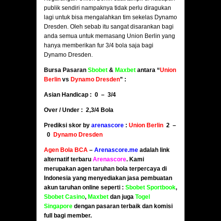
publik sendiri nampaknya tidak perlu diragukan
lagi untuk bisa mengalahkan tim sekelas Dynamo
Dresden. Oleh sebab itu sangat disarankan bagi
anda semua untuk memasang Union Berlin yang
hanya memberikan fur 3/4 bola saja bagi
Dynamo Dresden.
Bursa Pasaran
Sbobet
&
Maxbet
antara “
Union
Berlin
vs
Dynamo Dresden
” :
Asian Handicap : 0 – 3/4
Over / Under : 2,3/4 Bola
Prediksi skor by
arenascore
:
Union Berlin
2 –
0
Dynamo Dresden
Agen Bola BCA
–
Arenascore.me
adalah link
alternatif terbaru
Arenascore
. Kami
merupakan agen taruhan bola terpercaya di
Indonesia yang menyediakan jasa pembuatan
akun taruhan online seperti :
Sbobet Sportbook
,
Sbobet Casino
,
Maxbet
dan juga
Togel
Singapore
dengan pasaran terbaik dan komisi
full bagi member.