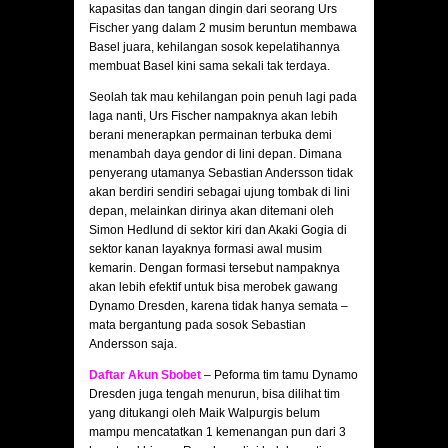
kapasitas dan tangan dingin dari seorang Urs
Fischer yang dalam 2 musim beruntun membawa
Basel juara, kehilangan sosok kepelatihannya
membuat Basel kini sama sekali tak terdaya.
Seolah tak mau kehilangan poin penuh lagi pada
laga nanti, Urs Fischer nampaknya akan lebih
berani menerapkan permainan terbuka demi
menambah daya gendor di lini depan. Dimana
penyerang utamanya Sebastian Andersson tidak
akan berdiri sendiri sebagai ujung tombak di lini
depan, melainkan dirinya akan ditemani oleh
Simon Hedlund di sektor kiri dan Akaki Gogia di
sektor kanan layaknya formasi awal musim
kemarin. Dengan formasi tersebut nampaknya
akan lebih efektif untuk bisa merobek gawang
Dynamo Dresden, karena tidak hanya semata –
mata bergantung pada sosok Sebastian
Andersson saja.
Daftar Akun Sbobet
– Peforma tim tamu Dynamo
Dresden juga tengah menurun, bisa dilihat tim
yang ditukangi oleh Maik Walpurgis belum
mampu mencatatkan 1 kemenangan pun dari 3