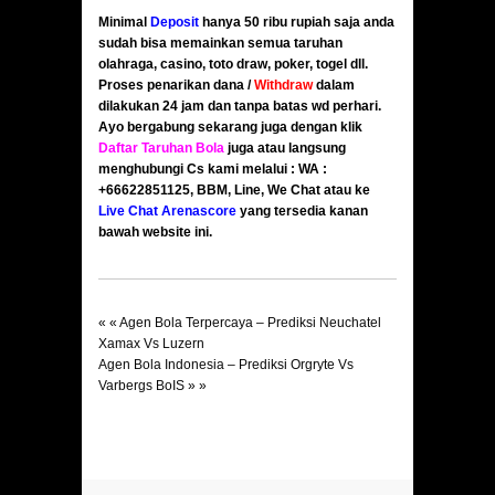
Minimal
Deposit
hanya 50 ribu rupiah saja anda
sudah bisa memainkan semua taruhan
olahraga, casino, toto draw, poker, togel dll.
Proses penarikan dana /
Withdraw
dalam
dilakukan 24 jam dan tanpa batas wd perhari.
Ayo bergabung sekarang juga dengan klik
Daftar Taruhan Bola
juga atau langsung
menghubungi Cs kami melalui : WA :
+66622851125, BBM, Line, We Chat atau ke
Live Chat Arenascore
yang tersedia kanan
bawah website ini.
« «
Agen Bola Terpercaya – Prediksi Neuchatel
Xamax Vs Luzern
Agen Bola Indonesia – Prediksi Orgryte Vs
Varbergs BoIS
» »