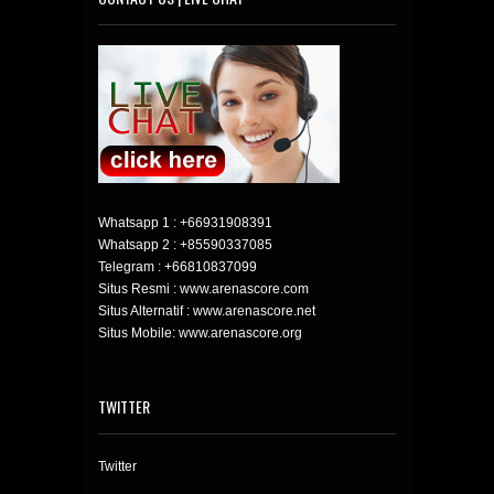
Whatsapp 1 :
+66931908391
Whatsapp 2 :
+85590337085
Telegram :
+66810837099
Situs Resmi : www.arenascore.com
Situs Alternatif : www.arenascore.net
Situs Mobile: www.arenascore.org
TWITTER
Twitter