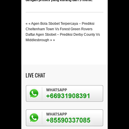
dengan proses yang kurang dari 3 menit.
« «
Agen Bola Sbobet Terpercaya – Prediksi
Cheltenham Town Vs Forest Green Rovers
Daftar Agen Sbobet – Prediksi Derby County Vs
Middlesbrough
» »
LIVE CHAT