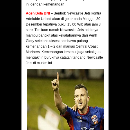
ini dengan kemenangan.
Agen Bola BNI
– Bentrok Newcastle Jets kontra
Adelaide United akan di gelar pada Minggu, 30
Desember tepatnya pukul 15.00 Wib atau jam 3
sore. Tim tuan rumah Newcastle Jets akhirnya
mampu bangkit atas kekalahannya dari Perth
Glory setelah sukses membawa pulang
kemenangan 1 – 2 dari markas Central Coast
Mariners. Kemenangan tersebut juga sekaligus
mengakhiri buruknya catatan tandang Newcastle
Jets di musim ini.