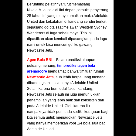
Beruntung pelatihnya turut memasang
Nikola Mileusnic di lini depan, terbukti penyerang
25 tahun ini yang menyelamatkan muka Adelaide
United dari kekalahan di kandang sendiri berkat
sepasang golbta saat melawan Western Sydney
Wanderers di laga sebelumnya. Trio ini
dipastikan akan kembali dipasangkan pada laga
nanti untuk bisa mencuri gol ke gawang
Newcastle Jets.
Agen Bola BNI
– Bicara prediksi ataupun
peluang menang,
tim prediksi agen bola
arenascore
mengamati bahwa tim tuan rumah
Newcastle Jets
jauh lebih berpeluang menang
dibandingkan tim tamunya Adelaide United.
Selain karena bermodal faktor kandang,
Newcastle Jets sejauh ini juga menunjukkan
penampilan yang lebih baik dan konsisten dari
pada Adelaide United. Oleh karena itu
nampaknya tidak perlu ada sedikit keraguan bagi
kita semua untuk menjagokan Newcastle Jets
yang hanya memberikan voor 1/4 bola saja bagi
Adelaide United.