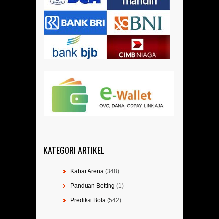
KATEGORI ARTIKEL
Kabar Arena
(348)
Panduan Betting
(1)
Prediksi Bola
(542)