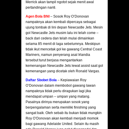
Merrick akan tampil ngotot sejak menit awal
pertandingan nanti.
Agen Bola BNI
– Sosok Roy O’Donovan
nampaknya akan kembali dipercaya sebagai
ujung tombak di lini depan Newcastle Jets. Mesin
gol Newcastle Jets musim lalu ini telah come –
back dari cedera dan telah mulai dimainkan
selama 85 menit di laga sebelumnya. Meskipun
tidak ikut mencetak gol ke gawang Central Coast
Mariners, namun penyerang asal Irlandia
tersebut turut berjasa mengantarkan
kemenangan Newcastle Jets lewat assist saat gol
kemenangan yang dicetak oleh Ronald Vargas.
Daftar Sbobet Bola
– Kepiawaian Roy
O’Donovan dalam membobol gawang lawan
nampaknya tidak perlu diragukan lagi jika
mendapat umpan – umpan yang matang.
Pasalnya dirinya merupakan sosok yang
berpengalaman serta memiliki finishing yang
sangat baik. Oleh sebab itu bukan tidak mungkin
Roy O’Donovan akan kembali menjadi momok
bagi gawang Adelaide United. Selain itu masih