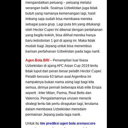
mengandalkan peluang – peluang melalui
serangan balik. Soalnya Uzbekistan juga tidak
butuh yang namanya kemenangan lagi, hasil
imbang saja sudah bisa membawa mereka
sebagai juara grup. Lagi pula tim yang ditukangi
oleh Hector Cuper ini dikenal dengan pertahanan
yang begitu kokoh, bisa dilihat mereka hanya
baru kebobolan 1 gol di ajang ini. Maka tidak
mudah bagi Jepang untuk bisa menembus
barisan pertahanan Uzbekistan pada laga nanti.
Agen Bola BRI
– Penampilan luar biasa
Uzbekistan di ajang AFC Asian Cup 2019 tentu
tidak luput dari peran besar pelatih Hector Cuper.
Pelatih berusia 63 tahun asal Argentina ini
nampaknya bukan nama asing lagi bagi kita
semua, dirinya pernah beberapa klub elite Eropa
seperti : Inter Milan, Parma, Real Betis dan
Valencia. Pengalamannya urusan meracik
strategi tentu tak perlu diragukan lagi, terutama
dalam membawa Uzbekistan meredam
permainan Jepang pada laga nanti.
Untuk itu
tim prediksi agen bola arenascore