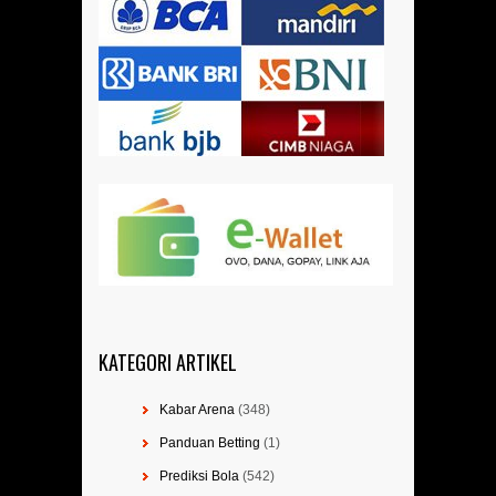
KATEGORI ARTIKEL
Kabar Arena
(348)
Panduan Betting
(1)
Prediksi Bola
(542)