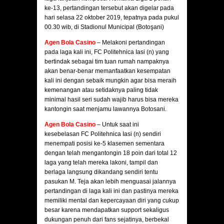
ke-13, pertandingan tersebut akan digelar pada
hari selasa 22 oktober 2019, tepatnya pada pukul
00.30 wib, di Stadionul Municipal (Botoşani)
Agen Bola Casino
– Melakoni pertandingan
pada laga kali ini, FC Politehnica Iasi (n) yang
bertindak sebagai tim tuan rumah nampaknya
akan benar-benar memanfaatkan kesempatan
kali ini dengan sebaik mungkin agar bisa meraih
kemenangan atau setidaknya paling tidak
minimal hasil seri sudah wajib harus bisa mereka
kantongin saat menjamu lawannya Botosani.
Agen Bola Casino
– Untuk saat ini
kesebelasan FC Politehnica Iasi (n) sendiri
menempati posisi ke-5 klasemen sementara
dengan telah mengantongin 18 poin dari total 12
laga yang telah mereka lakoni, tampil dan
berlaga langsung dikandang sendiri tentu
pasukan M. Teja akan lebih menguasai jalannya
pertandingan di laga kali ini dan pastinya mereka
memiliki mental dan kepercayaan diri yang cukup
besar karena mendapatkan support sekaligus
dukungan penuh dari fans sejatinya, berbekal