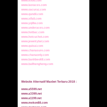
www.kfioli.com
www.lastaces.com
www.oacuraz.com
www.qundii.com
www.xifali.com
www.yqillw.com
www.underaces.com
www.hotbac.com
www.hotcuchot.com
www.jewelrybet.com
www.quixai.com
www.chanasure.com
www.chanaonly.com
www.banhbeo68.com
www.ballhengheng.com
Website Alternatif Maxbet Terbaru 2018 :
www.a5599.net
www.a3399.net
www.a1199.net
www.mekon88.com