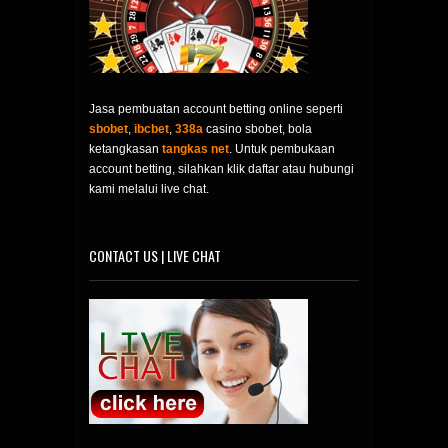
Jasa pembuatan account betting online seperti
sbobet
,
ibcbet
,
338a
casino sbobet, bola
ketangkasan
tangkas net
. Untuk pembukaan
account betting, silahkan klik daftar atau hubungi
kami melalui live chat.
CONTACT US | LIVE CHAT