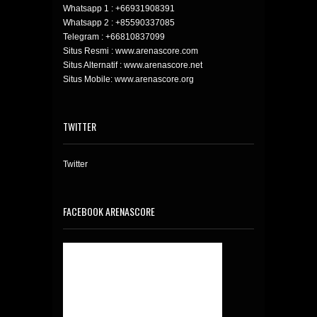
Whatsapp 1 :
+66931908391
Whatsapp 2 :
+85590337085
Telegram :
+66810837099
Situs Resmi : www.arenascore.com
Situs Alternatif : www.arenascore.net
Situs Mobile: www.arenascore.org
TWITTER
Twitter
FACEBOOK ARENASCORE