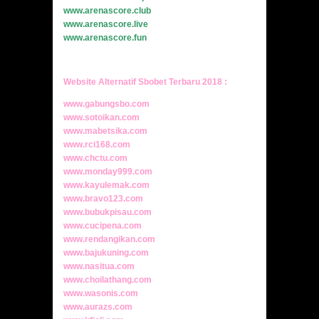
www.arenascore.club
www.arenascore.live
www.arenascore.fun
Website Alternatif Sbobet Terbaru 2018 :
www.gabungsbo.com
www.sotoikan.com
www.mabetsika.com
www.rci168.com
www.chctu.com
www.monday999.com
www.kayulemak.com
www.bravo123.com
www.bubukpisau.com
www.cucipena.com
www.rendangikan.com
www.bajukuning.com
www.nasitua.com
www.choilathang.com
www.wasonis.com
www.aurazs.com