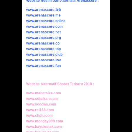
Website Resmi Dan Alternatif Arenascore :
www.arenascore.link
www.arenascore.me
www.arenascore.online
www.arenascore.com
www.arenascore.net
www.arenascore.org
www.arenascore.co
www.arenascore.top
www.arenascore.club
www.arenascore.live
www.arenascore.fun
Website Alternatif Sbobet Terbaru 2018 :
www.mabetsika.co
m
www.sotoikan.com
www.yoocws.com
www.rci168.com
www.chctu.com
www.monday999.com
www.kayulemak.com