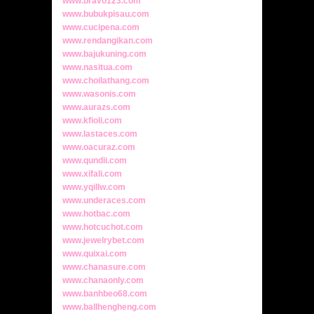
www.bravo123.com
www.bubukpisau.com
www.cucipena.com
www.rendangikan.com
www.bajukuning.com
www.nasitua.com
www.choilathang.com
www.wasonis.com
www.aurazs.com
www.kfioli.com
www.lastaces.com
www.oacuraz.com
www.qundii.com
www.xifali.com
www.yqillw.com
www.underaces.com
www.hotbac.com
www.hotcuchot.com
www.jewelrybet.com
www.quixai.com
www.chanasure.com
www.chanaonly.com
www.banhbeo68.com
www.ballhengheng.com