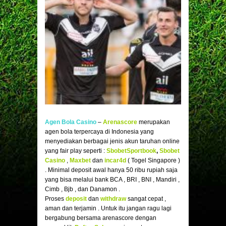
Agen Bola Casino
–
Arenascore
merupakan
agen bola terpercaya di Indonesia yang
menyediakan berbagai jenis akun taruhan online
yang fair play seperti :
SbobetSportbook
,
Sbobet
Casino
,
Maxbet
dan
inc
a
r4d
( Togel Singapore )
. Minimal deposit awal hanya 50 ribu rupiah saja
yang bisa melalui bank BCA , BRI , BNI , Mandiri ,
Cimb , Bjb , dan Danamon .
Proses
deposit
dan
wi
t
hdraw
sangat cepat ,
aman dan terjamin . Untuk itu jangan ragu lagi
bergabung bersama arenascore dengan