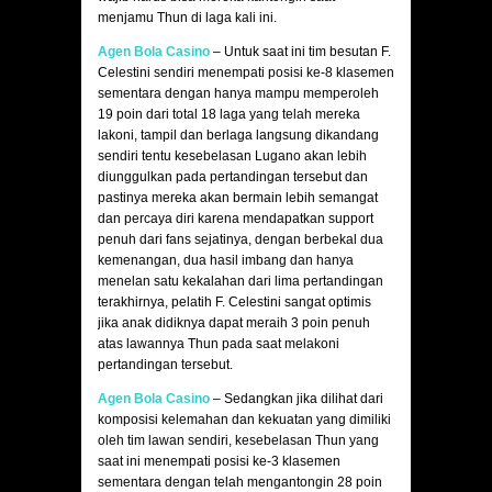
menjamu Thun di laga kali ini.
Agen Bola Casino
– Untuk saat ini tim besutan F.
Celestini sendiri menempati posisi ke-8 klasemen
sementara dengan hanya mampu memperoleh
19 poin dari total 18 laga yang telah mereka
lakoni, tampil dan berlaga langsung dikandang
sendiri tentu kesebelasan Lugano akan lebih
diunggulkan pada pertandingan tersebut dan
pastinya mereka akan bermain lebih semangat
dan percaya diri karena mendapatkan support
penuh dari fans sejatinya, dengan berbekal dua
kemenangan, dua hasil imbang dan hanya
menelan satu kekalahan dari lima pertandingan
terakhirnya, pelatih F. Celestini sangat optimis
jika anak didiknya dapat meraih 3 poin penuh
atas lawannya Thun pada saat melakoni
pertandingan tersebut.
Agen Bola Casino
– Sedangkan jika dilihat dari
komposisi kelemahan dan kekuatan yang dimiliki
oleh tim lawan sendiri, kesebelasan Thun yang
saat ini menempati posisi ke-3 klasemen
sementara dengan telah mengantongin 28 poin