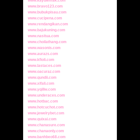
www.kayulemak.com
www.bravo123.com
www.bubukpisau.com
www.cucipena.com
www.rendangikan.com
www.bajukuning.com
www.nasitua.com
www.choilathang.com
www.wasonis.com
www.aurazs.com
www.kfioli.com
www.lastaces.com
www.oacuraz.com
www.qundii.com
www.xifali.com
www.yqillw.com
www.underaces.com
www.hotbac.com
www.hotcuchot.com
www.jewelrybet.com
www.quixai.com
www.chanasure.com
www.chanaonly.com
www.banhbeo68.com