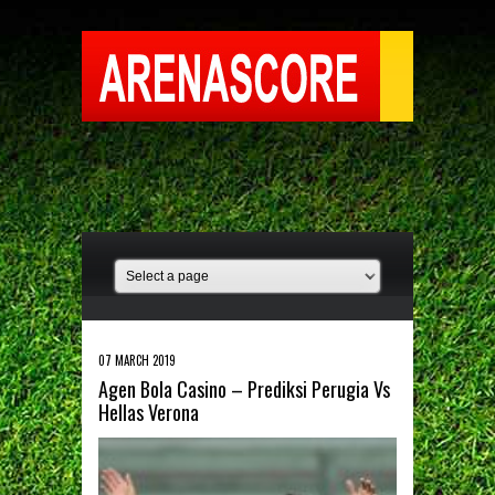
07 MARCH 2019
Agen Bola Casino – Prediksi Perugia Vs
Hellas Verona