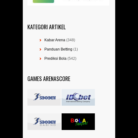
KATEGORI ARTIKEL
Kabar Arena
(348)
Panduan Betting
(1)
Prediksi Bola
(542)
GAMES ARENASCORE