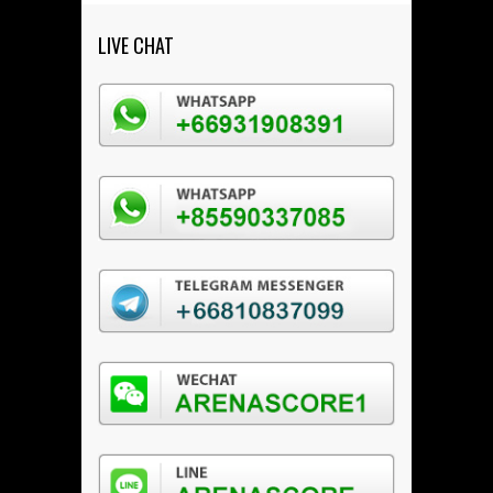
LIVE CHAT