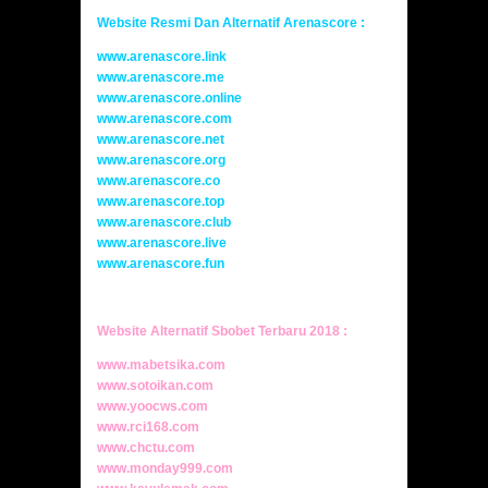
Website Resmi Dan Alternatif Arenascore :
www.arenascore.link
www.arenascore.me
www.arenascore.online
www.arenascore.com
www.arenascore.net
www.arenascore.org
www.arenascore.co
www.arenascore.top
www.arenascore.club
www.arenascore.live
www.arenascore.fun
Website Alternatif Sbobet Terbaru 2018 :
www.mabetsika.co
m
www.sotoikan.com
www.yoocws.com
www.rci168.com
www.chctu.com
www.monday999.com