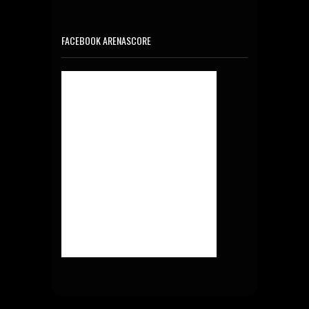
FACEBOOK ARENASCORE