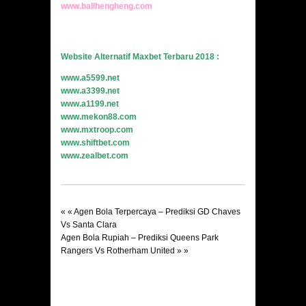
www.ballhengheng.com
Website Alternatif Maxbet Terbaru 2018 :
www.a5599.net
www.a3399.net
www.a1199.net
www.mekon88.com
www.mxtroop.com
www.shiftbet.com
www.zealbet.com
« «
Agen Bola Terpercaya – Prediksi GD Chaves
Vs Santa Clara
Agen Bola Rupiah – Prediksi Queens Park
Rangers Vs Rotherham United
» »