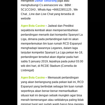
mengeklik
Daftar Sekarang
juga atau
menghubungi Cs arenascore via : BBM :
5C1CC0A3 , Whats App +66622851125 , We
Chat , Line dan Live Chat yang tersedia di
website
Agen Bola Casino
– Jadwal dan Prediksi
sepakbola kembali akan mempersembahkan
pertandingan menarik dari kompetisi Spanyol La
Liga, dimana pada pertandingan kali ini akan
mempertemukan tim tuan rumah RCD Espanyol
menghadapi lawannya Leganes, dalam laga
lanjutan kompetisi Spanyol La Liga pekan ke-18,
pertandingan tersebut akan digelar pada hari
sabtu 5 january 2019, tepatnya pada pukul 03.00
wib dini hari, di RCDE Stadium (Cornella de
Llobregat)
Agen Bola Casino
– Memasuki pertandingan
yang akan berlangsung pada pekan kali ini, RCD
Espanyol yang bertindak sebagai tim tuan rumah
sepertinya akan benar-benar memanfaatkan
situasi kali ini dengan sebaik mungkin agar bisa
meraih kemenangan atau setidaknya paling tidak
minimal hasil seri sudah wajib harus bisa mereka