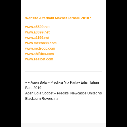
Website Alternatif Maxbet Terbaru 2018 :
www.a5599.net
www.a3399.net
www.a1199.net
www.mekon88.com
www.mxtroop.com
www.shiftbet.com
www.zealbet.com
« «
Agen Bola – Prediksi Mix Parlay Edisi Tahun
Baru 2019
Agen Bola Sbobet – Prediksi Newcastle United vs
Blackburn Rovers
» »