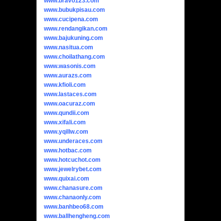
www.bravo123.com
www.bubukpisau.com
www.cucipena.com
www.rendangikan.com
www.bajukuning.com
www.nasitua.com
www.choilathang.com
www.wasonis.com
www.aurazs.com
www.kfioli.com
www.lastaces.com
www.oacuraz.com
www.qundii.com
www.xifali.com
www.yqillw.com
www.underaces.com
www.hotbac.com
www.hotcuchot.com
www.jewelrybet.com
www.quixai.com
www.chanasure.com
www.chanaonly.com
www.banhbeo68.com
www.ballhengheng.com