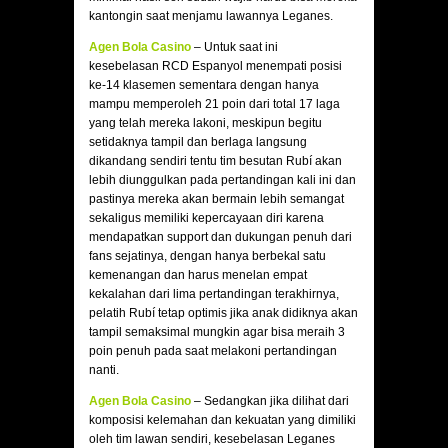
kantongin saat menjamu lawannya Leganes.
Agen Bola Casino
– Untuk saat ini
kesebelasan RCD Espanyol menempati posisi
ke-14 klasemen sementara dengan hanya
mampu memperoleh 21 poin dari total 17 laga
yang telah mereka lakoni, meskipun begitu
setidaknya tampil dan berlaga langsung
dikandang sendiri tentu tim besutan Rubí akan
lebih diunggulkan pada pertandingan kali ini dan
pastinya mereka akan bermain lebih semangat
sekaligus memiliki kepercayaan diri karena
mendapatkan support dan dukungan penuh dari
fans sejatinya, dengan hanya berbekal satu
kemenangan dan harus menelan empat
kekalahan dari lima pertandingan terakhirnya,
pelatih Rubí tetap optimis jika anak didiknya akan
tampil semaksimal mungkin agar bisa meraih 3
poin penuh pada saat melakoni pertandingan
nanti.
Agen Bola Casino
– Sedangkan jika dilihat dari
komposisi kelemahan dan kekuatan yang dimiliki
oleh tim lawan sendiri, kesebelasan Leganes