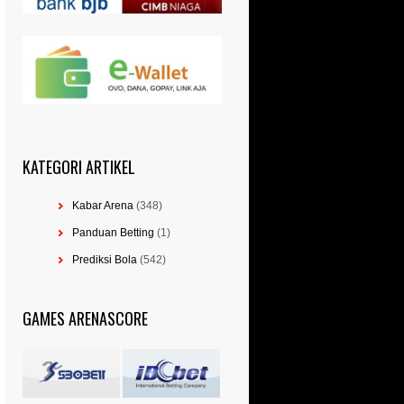
KATEGORI ARTIKEL
Kabar Arena
(348)
Panduan Betting
(1)
Prediksi Bola
(542)
GAMES ARENASCORE