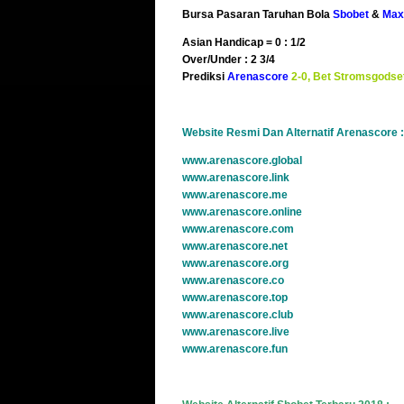
Bursa Pasaran Taruhan Bola
Sbobet
&
Max
Asian Handicap = 0 : 1/2
Over/Under : 2 3/4
Prediksi
Arenascore
2-0, Bet Stromsgodse
Website Resmi Dan Alternatif Arenascore :
www.arenascore.global
www.arenascore.link
www.arenascore.me
www.arenascore.online
www.arenascore.com
www.arenascore.net
www.arenascore.org
www.arenascore.co
www.arenascore.top
www.arenascore.club
www.arenascore.live
www.arenascore.fun