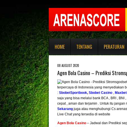
HOME
TENTANG
PERATURAN
08 AUGUST 2020
Agen Bola Casino – Prediksi Stroms
terpercaya di Indonesia yang menyediakan ber
:
SbobetSportbook
,
Sbobet Casin
o
,
M
axbet
saja yang bisa melalui bank BCA , BRI , BNI 
cepat , aman dan terjamin . Untuk itu jang
Sekaran
g
juga atau menghubungi Cs arenas
Live Chat yang tersedia di website
Agen Bola Casino
– Jadwal dan Prediksi s