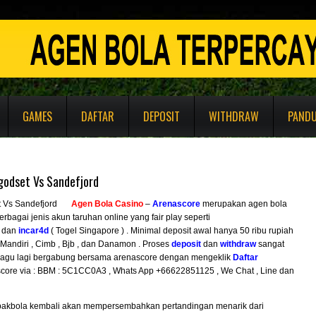
GAMES
DAFTAR
DEPOSIT
WITHDRAW
PAND
godset Vs Sandefjord
Agen Bola Casino
–
Arenasco
r
e
merupakan agen bola
bagai jenis akun taruhan online yang fair play seperti
dan
inc
a
r4d
( Togel Singapore ) . Minimal deposit awal hanya 50 ribu rupiah
, Mandiri , Cimb , Bjb , dan Danamon . Proses
deposit
dan
wi
t
hdraw
sangat
an ragu lagi bergabung bersama arenascore dengan mengeklik
Daftar
core via : BBM : 5C1CC0A3 , Whats App +66622851125 , We Chat , Line dan
epakbola kembali akan mempersembahkan pertandingan menarik dari