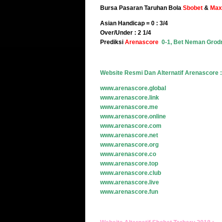
Bursa Pasaran Taruhan Bola
Sbobet
&
Max
Asian Handicap = 0 : 3/4
Over/Under : 2 1/4
Prediksi
Arenascore
0-1, Bet Neman Grod
Website Resmi Dan Alternatif Arenascore :
www.arenascore.global
www.arenascore.link
www.arenascore.me
www.arenascore.online
www.arenascore.com
www.arenascore.net
www.arenascore.org
www.arenascore.co
www.arenascore.top
www.arenascore.club
www.arenascore.live
www.arenascore.fun