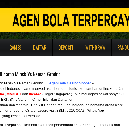
GAMES
DAFTAR
DEPOSIT
WITHDRAW
PAND
i Dinamo Minsk Vs Neman Grodno
Agen Bola Casino Sbobet
–
 di Indonesia yang menyediakan berbagai jenis akun taruhan online yang fair
in
o
,
MAXBET
dan
inc
a
r4d
( Togel Singapore ) . Minimal deposit awal hanya 50
 BRI , BNI , Mandiri , Cimb , Bjb , dan Danamon .
 aman dan terjamin . Untuk itu jangan ragu lagi bergabung bersama arenascore
au menghubungi Cs arenascore via : BBM : 5C1CC0A3 , Whats App
 yang tersedia di website
diksi sepakbola kembali akan mempersembahkan pertandingan menarik dari