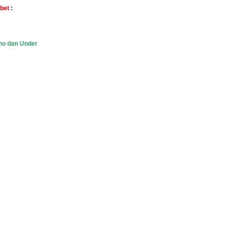
bet
:
no dan Under