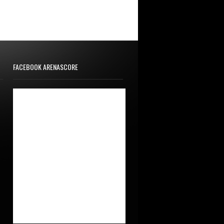
FACEBOOK ARENASCORE