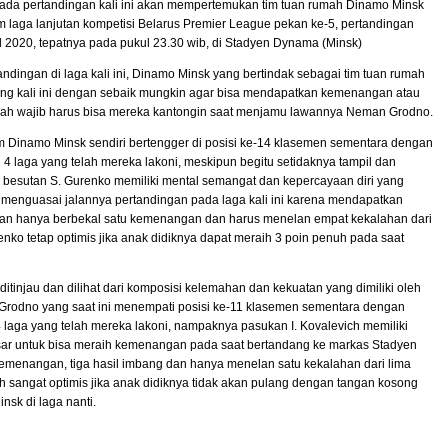
pada pertandingan kali ini akan mempertemukan tim tuan rumah Dinamo Minsk
aga lanjutan kompetisi Belarus Premier League pekan ke-5, pertandingan
il 2020, tepatnya pada pukul 23.30 wib, di Stadyen Dynama (Minsk)
ndingan di laga kali ini, Dinamo Minsk yang bertindak sebagai tim tuan rumah
ng kali ini dengan sebaik mungkin agar bisa mendapatkan kemenangan atau
 sudah wajib harus bisa mereka kantongin saat menjamu lawannya Neman Grodno.
tim Dinamo Minsk sendiri bertengger di posisi ke-14 klasemen sementara dengan
4 laga yang telah mereka lakoni, meskipun begitu setidaknya tampil dan
m besutan S. Gurenko memiliki mental semangat dan kepercayaan diri yang
 menguasai jalannya pertandingan pada laga kali ini karena mendapatkan
ngan hanya berbekal satu kemenangan dan harus menelan empat kekalahan dari
renko tetap optimis jika anak didiknya dapat meraih 3 poin penuh pada saat
itinjau dan dilihat dari komposisi kelemahan dan kekuatan yang dimiliki oleh
 Grodno yang saat ini menempati posisi ke-11 klasemen sementara dengan
 laga yang telah mereka lakoni, nampaknya pasukan I. Kovalevich memiliki
esar untuk bisa meraih kemenangan pada saat bertandang ke markas Stadyen
menangan, tiga hasil imbang dan hanya menelan satu kekalahan dari lima
ich sangat optimis jika anak didiknya tidak akan pulang dengan tangan kosong
sk di laga nanti.