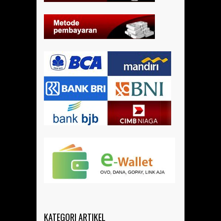
KATEGORI ARTIKEL