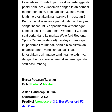
kesebelasan Dundalk yang saat ini bertengger di
posisi pemuncak klasemen dengan telah berhasil
mengantongin 80 poin dari total 33 laga yang
telah mereka lakoni, nampaknya tim besutan S.
Kenny memiliki kepercayaan diri dan ambisi yang
sangat besar untuk dapat meraih kemenangan
kembali atas tim tuan rumah Waterford FC pada
saat bertandang ke markas Waterford Regional
Sports Centre (Waterford) pasalnya untuk sejauh
ini performa tim Dundalk sendiri bisa dikatakan
dalam keadaan yang sangat baik tidak
terkalahkan dari lima pertandingan terakhirnya
dengan berhasil meraih empat kemenangan dan
satu hasil imbang.
Bursa Pasaran Taruhan
Bola
Sbobet
&
Maxbet
:
Asian Handicap : 0 : 1/4
Over/Under : 2 1/2
Prediksi
Arenascore
3-1, Bet Waterford FC
dan Over