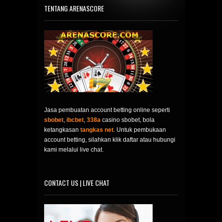
TENTANG ARENASCORE
Jasa pembuatan account betting online seperti
sbobet
,
ibcbet
,
338a
casino sbobet, bola
ketangkasan
tangkas net
. Untuk pembukaan
account betting, silahkan klik daftar atau hubungi
kami melalui live chat.
CONTACT US | LIVE CHAT