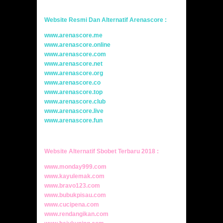
Website Resmi Dan Alternatif Arenascore :
www.arenascore.me
www.arenascore.online
www.arenascore.com
www.arenascore.net
www.arenascore.org
www.arenascore.co
www.arenascore.top
www.arenascore.club
www.arenascore.live
www.arenascore.fun
Website Alternatif Sbobet Terbaru 2018 :
www.monday999.com
www.kayulemak.com
www.bravo123.com
www.bubukpisau.com
www.cucipena.com
www.rendangikan.com