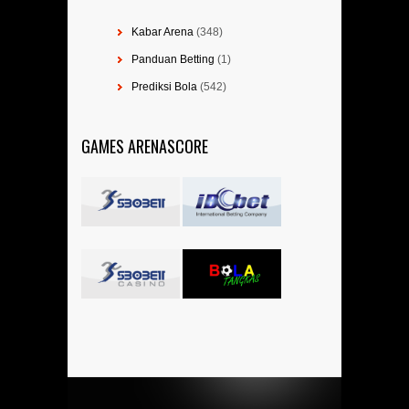
Kabar Arena
(348)
Panduan Betting
(1)
Prediksi Bola
(542)
GAMES ARENASCORE