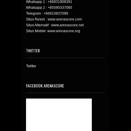
Whatsapp 1 :
+66931908391
Whatsapp 2 :
+85590337085
Telegram :
+66810837099
Situs Resmi : www.arenascore.com
Situs Alternatif : www.arenascore.net
Situs Mobile: www.arenascore.org
TWITTER
Twitter
FACEBOOK ARENASCORE