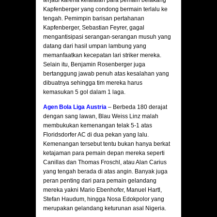
terjadi karena kelalaian para pemain belakang
Kapfenberger yang condong bermain terlalu ke
tengah. Pemimpin barisan pertahanan
Kapfenberger, Sebastian Feyrer, gagal
mengantisipasi serangan-serangan musuh yang
datang dari hasil umpan lambung yang
memanfaatkan kecepatan lari striker mereka.
Selain itu, Benjamin Rosenberger juga
bertanggung jawab penuh atas kesalahan yang
dibuatnya sehingga tim mereka harus
kemasukan 5 gol dalam 1 laga.
Agen Bola Liga Austria
– Berbeda 180 derajat
dengan sang lawan, Blau Weiss Linz malah
membukukan kemenangan telak 5-1 atas
Floridsdorfer AC di dua pekan yang lalu.
Kemenangan tersebut tentu bukan hanya berkat
ketajaman para pemain depan mereka seperti
Canillas dan Thomas Froschl, atau Alan Carius
yang tengah berada di atas angin. Banyak juga
peran penting dari para pemain gelandang
mereka yakni Mario Ebenhofer, Manuel Hartl,
Stefan Haudum, hingga Nosa Edokpolor yang
merupakan gelandang keturunan asal Nigeria.