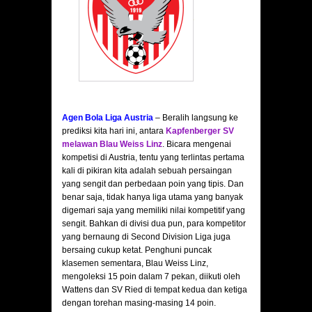
Agen Bola Liga Austria
– Beralih langsung ke
prediksi kita hari ini, antara
Kapfenberger SV
melawan Blau Weiss Linz
. Bicara mengenai
kompetisi di Austria, tentu yang terlintas pertama
kali di pikiran kita adalah sebuah persaingan
yang sengit dan perbedaan poin yang tipis. Dan
benar saja, tidak hanya liga utama yang banyak
digemari saja yang memiliki nilai kompetitif yang
sengit. Bahkan di divisi dua pun, para kompetitor
yang bernaung di Second Division Liga juga
bersaing cukup ketat. Penghuni puncak
klasemen sementara, Blau Weiss Linz,
mengoleksi 15 poin dalam 7 pekan, diikuti oleh
Wattens dan SV Ried di tempat kedua dan ketiga
dengan torehan masing-masing 14 poin.