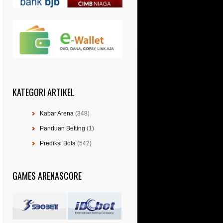
KATEGORI ARTIKEL
Kabar Arena
(348)
Panduan Betting
(1)
Prediksi Bola
(542)
GAMES ARENASCORE