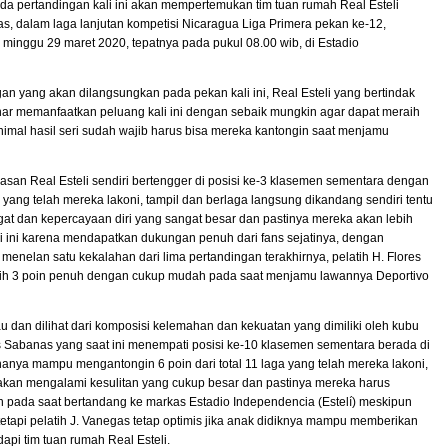
da pertandingan kali ini akan mempertemukan tim tuan rumah Real Esteli
 dalam laga lanjutan kompetisi Nicaragua Liga Primera pekan ke-12,
i minggu 29 maret 2020, tepatnya pada pukul 08.00 wib, di Estadio
n yang akan dilangsungkan pada pekan kali ini, Real Esteli yang bertindak
nar memanfaatkan peluang kali ini dengan sebaik mungkin agar dapat meraih
imal hasil seri sudah wajib harus bisa mereka kantongin saat menjamu
lasan Real Esteli sendiri bertengger di posisi ke-3 klasemen sementara dengan
a yang telah mereka lakoni, tampil dan berlaga langsung dikandang sendiri tentu
gat dan kepercayaan diri yang sangat besar dan pastinya mereka akan lebih
li ini karena mendapatkan dukungan penuh dari fans sejatinya, dengan
elan satu kekalahan dari lima pertandingan terakhirnya, pelatih H. Flores
eraih 3 poin penuh dengan cukup mudah pada saat menjamu lawannya Deportivo
au dan dilihat dari komposisi kelemahan dan kekuatan yang dimiliki oleh kubu
as Sabanas yang saat ini menempati posisi ke-10 klasemen sementara berada di
anya mampu mengantongin 6 poin dari total 11 laga yang telah mereka lakoni,
akan mengalami kesulitan yang cukup besar dan pastinya mereka harus
n pada saat bertandang ke markas Estadio Independencia (Estelí) meskipun
etapi pelatih J. Vanegas tetap optimis jika anak didiknya mampu memberikan
pi tim tuan rumah Real Esteli.