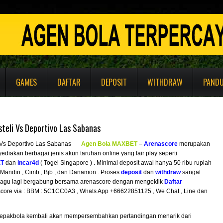
GAMES
DAFTAR
DEPOSIT
WITHDRAW
PAND
teli Vs Deportivo Las Sabanas
Agen Bola MAXBET
–
Arenascor
e
merupakan
diakan berbagai jenis akun taruhan online yang fair play seperti
T
dan
inc
a
r4d
( Togel Singapore ) . Minimal deposit awal hanya 50 ribu rupiah
, Mandiri , Cimb , Bjb , dan Danamon . Proses
deposit
dan
wi
t
hdraw
sangat
an ragu lagi bergabung bersama arenascore dengan mengeklik
Daftar
core via : BBM : 5C1CC0A3 , Whats App +66622851125 , We Chat , Line dan
sepakbola kembali akan mempersembahkan pertandingan menarik dari