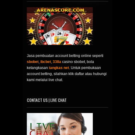
Jasa pembuatan account betting online seperti
sbobet
,
ibcbet
,
338a
casino sbobet, bola
ketangkasan
tangkas net
. Untuk pembukaan
account betting, silahkan klik daftar atau hubungi
kami melalui live chat.
CONTACT US | LIVE CHAT