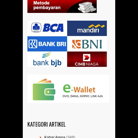
KATEGORI ARTIKEL
Kabar Arena
(348)