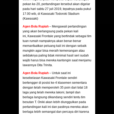
pekan ke-20, pertandingan tersebut akan digelar
pada hari sabtu 27 juli 2019, tepatnya pada pukul
17.00 wib, di Kawasaki Todoroki Stadium
(Kawasaki)
Agen Bola Rupiah
– Mengawali pertandingan
yang akan berlangsung pada pekan kali
ini, Kawasaki Frontale yang bertindak sebagai tim
tuan rumah nampaknya akan benar-benar
memanfaatkan peluang kali ini dengan sebaik
mungkin agar bisa meraih kemenangan atau
setidaknya paling tidak minimal hasil seri sudah
wajib harus bisa mereka kantongin saat menjamu
lawannya Oita Trinita.
Agen Bola Rupiah
– Untuk saat ini
kesebelasan Kawasaki Frontale sendiri
bertengger di posisi ke-4 klasemen sementara
dengan telah memperoleh 35 poin dari total 18
laga yang telah mereka lakoni, tampil dan
berlaga langsung dikandang sendiri tentu tim
besutan T. Oniki akan lebih diunggulkan pada
pertandingan kali ini dan pastinya mereka akan
berlaga lebih semangat dan percaya diri karena