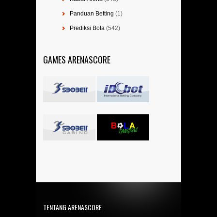
Panduan Betting
(1)
Prediksi Bola
(542)
GAMES ARENASCORE
TENTANG ARENASCORE