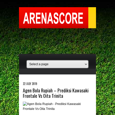
22 JULY 2019
Agen Bola Rupiah – Prediksi Kawasaki
Frontale Vs Oita Trinita