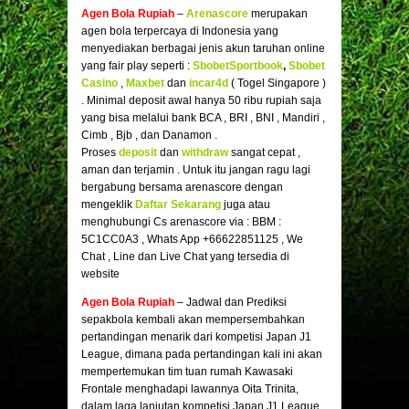
Agen Bola Rupiah
–
Arenascore
merupakan
agen bola terpercaya di Indonesia yang
menyediakan berbagai jenis akun taruhan online
yang fair play seperti :
SbobetSportbook
,
Sbobet
Casin
o
,
M
axbet
dan
inc
a
r4d
( Togel Singapore )
. Minimal deposit awal hanya 50 ribu rupiah saja
yang bisa melalui bank BCA , BRI , BNI , Mandiri ,
Cimb , Bjb , dan Danamon .
Proses
deposit
dan
wi
t
hdraw
sangat cepat ,
aman dan terjamin . Untuk itu jangan ragu lagi
bergabung bersama arenascore dengan
mengeklik
Daftar Sekarang
juga atau
menghubungi Cs arenascore via : BBM :
5C1CC0A3 , Whats App +66622851125 , We
Chat , Line dan Live Chat yang tersedia di
website
Agen Bola Rupiah
– Jadwal dan Prediksi
sepakbola kembali akan mempersembahkan
pertandingan menarik dari kompetisi Japan J1
League, dimana pada pertandingan kali ini akan
mempertemukan tim tuan rumah Kawasaki
Frontale menghadapi lawannya Oita Trinita,
dalam laga lanjutan kompetisi Japan J1 League