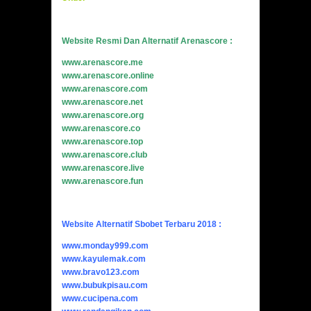
Website Resmi Dan Alternatif Arenascore :
www.arenascore.me
www.arenascore.online
www.arenascore.com
www.arenascore.net
www.arenascore.org
www.arenascore.co
www.arenascore.top
www.arenascore.club
www.arenascore.live
www.arenascore.fun
Website Alternatif Sbobet Terbaru 2018 :
www.monday999.com
www.kayulemak.com
www.bravo123.com
www.bubukpisau.com
www.cucipena.com