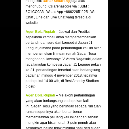
mengeklik
Daftar Sekarang
juga atau
menghubungi Cs arenascore via : BBM :
5C1CC0A3 , Whats App +66622851125 , We
Chat , Line dan Live Chat yang tersedia di
website
Agen Bola Rupiah
– Jadwal dan Prediksi
sepakbola kembali akan mempersembahkan
pertandingan seru dari kompetisi Japan J1
League, dimana pada pertandingan kali ini akan
mempertemukan tim tuan rumah Sagan Tosu
menghadapi lawannya V-Varen Nagasaki, dalam
laga lanjutan kompetisi Japan J1 League pekan
ke-31, pertandingan tersebut akan berlangsung
pada hari minggu 4 november 2018, tepatnya
pada pukul 14.00 wib, di Best Amenity Stadium
(Tosu)
Agen Bola Rupiah
– Melakoni pertandingan
yang akan berlangsung pada pekan kali
ini, Sagan Tosu yang bertindak sebagai tim tuan
rumah sepertinya akan benar-benar
memanfaatkan peluang kali ini dengan sebaik
mungkin agar bisa meraih 3 poin penuh atau
setidaknya paling tidak minimal hasil seri sudah