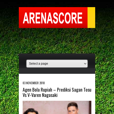
03 NOVEMBER 2018
Agen Bola Rupiah – Prediksi Sagan Tosu
Vs V-Varen Nagasaki