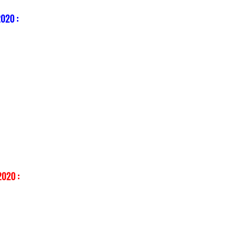
2020 :
2020 :