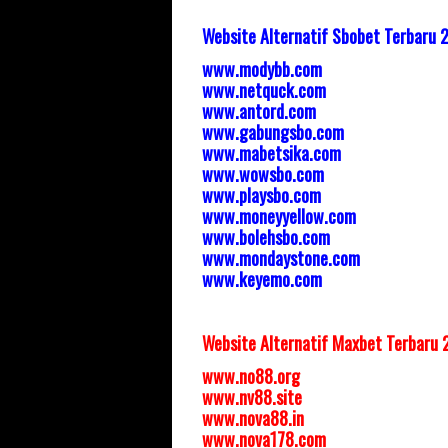
Website Alternatif Sbobet Terbaru 
www.modybb.com
www.netquck.com
www.antord.com
www.gabungsbo.com
www.mabetsika.com
www.wowsbo.com
www.playsbo.com
www.moneyyellow.com
www.bolehsbo.com
www.mondaystone.com
www.keyemo.com
Website Alternatif Maxbet Terbaru 
www.no88.org
www.nv88.site
www.nova88.in
www.nova178.com