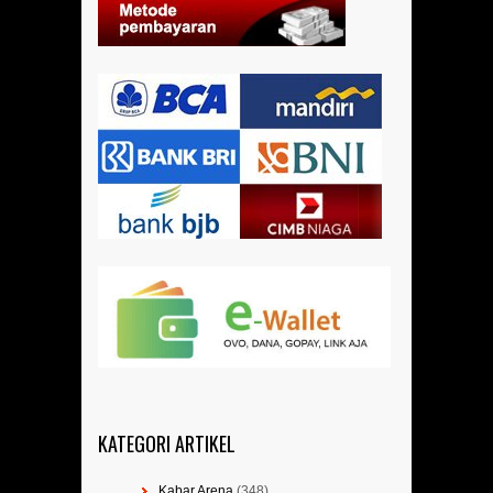
KATEGORI ARTIKEL
Kabar Arena
(348)