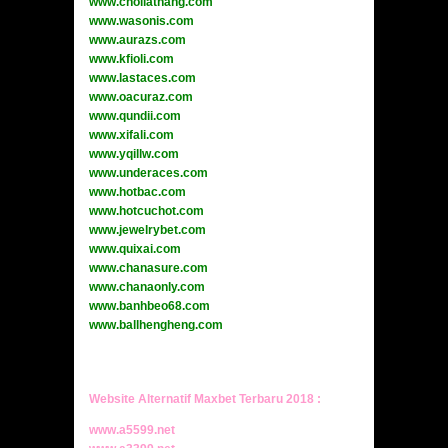
www.choilathang.com
www.wasonis.com
www.aurazs.com
www.kfioli.com
www.lastaces.com
www.oacuraz.com
www.qundii.com
www.xifali.com
www.yqillw.com
www.underaces.com
www.hotbac.com
www.hotcuchot.com
www.jewelrybet.com
www.quixai.com
www.chanasure.com
www.chanaonly.com
www.banhbeo68.com
www.ballhengheng.com
Website Alternatif Maxbet Terbaru 2018 :
www.a5599.net