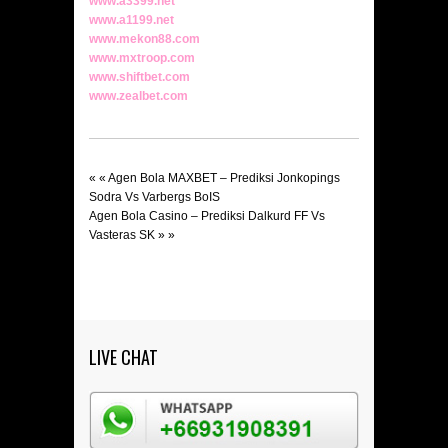
www.a3399.net
www.a1199.net
www.mekon88.com
www.mxtroop.com
www.shiftbet.com
www.zealbet.com
« «
Agen Bola MAXBET – Prediksi Jonkopings
Sodra Vs Varbergs BoIS
Agen Bola Casino – Prediksi Dalkurd FF Vs
Vasteras SK
» »
LIVE CHAT