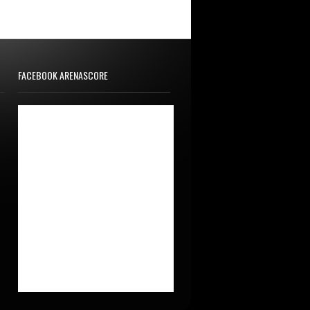
FACEBOOK ARENASCORE