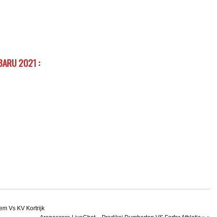
BARU 2021 :
em Vs KV Kortrijk