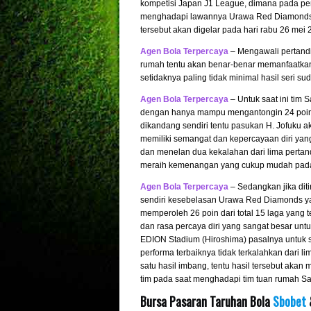
kompetisi Japan J1 League, dimana pada pe
menghadapi lawannya Urawa Red Diamonds, d
tersebut akan digelar pada hari rabu 26 mei
Agen Bola Terpercaya
– Mengawali pertandin
rumah tentu akan benar-benar memanfaatkan 
setidaknya paling tidak minimal hasil seri s
Agen Bola Terpercaya
– Untuk saat ini tim 
dengan hanya mampu mengantongin 24 poin da
dikandang sendiri tentu pasukan H. Jofuku a
memiliki semangat dan kepercayaan diri ya
dan menelan dua kekalahan dari lima pertand
meraih kemenangan yang cukup mudah pad
Agen Bola Terpercaya
– Sedangkan jika diti
sendiri kesebelasan Urawa Red Diamonds ya
memperoleh 26 poin dari total 15 laga yang 
dan rasa percaya diri yang sangat besar u
EDION Stadium (Hiroshima) pasalnya untuk s
performa terbaiknya tidak terkalahkan dari
satu hasil imbang, tentu hasil tersebut ak
tim pada saat menghadapi tim tuan rumah Sa
Bursa Pasaran Taruhan Bola
Sbobet