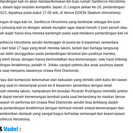
rtandingan kali ini akan mempertemukan tim tuan rumah Sanfrecce Hiroshima
alam laga lanjutan kompetisi Japan J1 League pekan ke-16, pertandingan
 2021, tepatnya pada pukul 17.00 wib, di Venue EDION Stadium (Hiroshima)
gan di laga kali ini, Sanfrecce Hiroshima yang bertindak sebagai tim tuan
peluang kali ini dengan sebaik mungkin agar dapat meraih 3 poin penuh atau
udah wajib harus bisa mereka kantongin pada saat melakoni pertandingan kali ini.
Sanfrecce Hiroshima sendiri bertengger di posisi ke-9 klasemen sementara
ri total 17 laga yang telah mereka lakoni, tampil dan berlaga langsung
kan lebih diunggulkan pada pertandingan tersebut dan pastinya mereka
ng lebih besar, dengan hanya bermodalkan dua kemenangan, satu hasil imbang
ingan terakhirnya, pelatih H. Jofuku sangat optimis jika anak asuhnya dapat
a saat menjamu lawannya Urawa Red Diamonds.
njau dari komposisi kelemahan dan kekuatan yang dimiliki oleh kubu tim lawan
ng saat ini menempati posisi ke-6 klasemen sementara dengan telah
telah mereka lakoni, nampaknya tim besutan Ricardo Rodríguez memiliki ambisi
ntuk dapat meraih kemenangan kembali pada saat bertandang ke markas Venue
ejauh ini performa tim Urawa Red Diamonds sendiri bisa terbilang dalam
 lima pertandingan terakhirnya dengan berhasil meraih empat kemenangan dan
an memberikan dampak yang sangat bagus terhadap semangat dan kepercayaan
nfrecce Hiroshima.
&
Maxbet
: