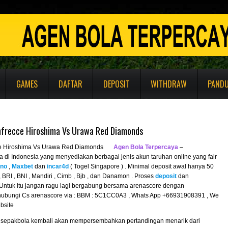
GAMES
DAFTAR
DEPOSIT
WITHDRAW
PAND
nfrecce Hiroshima Vs Urawa Red Diamonds
Agen Bola Terpercaya
–
 di Indonesia yang menyediakan berbagai jenis akun taruhan online yang fair
ino
,
M
axbet
dan
incar4d
( Togel Singapore ) . Minimal deposit awal hanya 50
 BRI , BNI , Mandiri , Cimb , Bjb , dan Danamon . Proses
deposit
dan
. Untuk itu jangan ragu lagi bergabung bersama arenascore dengan
hubungi Cs arenascore via : BBM : 5C1CC0A3 , Whats App +66931908391 , We
bsite
i sepakbola kembali akan mempersembahkan pertandingan menarik dari