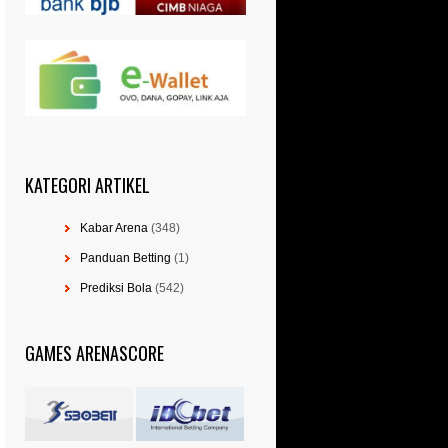
KATEGORI ARTIKEL
Kabar Arena
(348)
Panduan Betting
(1)
Prediksi Bola
(542)
GAMES ARENASCORE