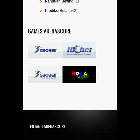
Panduan Betting
(1)
Prediksi Bola
(542)
GAMES ARENASCORE
TENTANG ARENASCORE