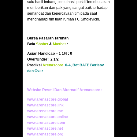
satu hasil imbang, tentu hasil positif tersebut akan
memberikan dampak yang sangat baik terhadap
semangat dan kepercayaan tim pada saat
menghadapi tim tuan rumah FC Smolevichi.
Bursa Pasaran Taruhan
Bola
Sbobet
&
Maxbet
:
Asian Handicap = 1 1/4 : 0
Over/Under : 2 1/2
Prediksi
Arenascore
0-4, Bet BATE Borisov
dan Over
Website Resmi Dan Alternatif Arenascore :
www.arenascore.global
www.arenascore.link
www.arenascore.me
www.arenascore.online
www.arenascore.com
www.arenascore.net
www.arenascore.org