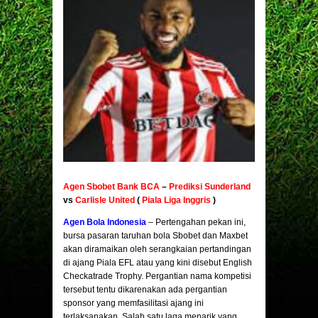
Agen Sbobet Bank BCA
–
Prediksi Sunderland
vs
Carlisle United
(
Piala Liga Inggris
)
Agen Bola Indonesia
– Pertengahan pekan ini,
bursa pasaran taruhan bola Sbobet dan Maxbet
akan diramaikan oleh serangkaian pertandingan
di ajang Piala EFL atau yang kini disebut English
Checkatrade Trophy. Pergantian nama kompetisi
tersebut tentu dikarenakan ada pergantian
sponsor yang memfasilitasi ajang ini
terlaksanakan. Salah satu laga menarik yang