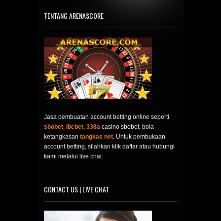
TENTANG ARENASCORE
Jasa pembuatan account betting online seperti
sbobet
,
ibcbet
,
338a
casino sbobet, bola
ketangkasan
tangkas net
. Untuk pembukaan
account betting, silahkan klik daftar atau hubungi
kami melalui live chat.
CONTACT US | LIVE CHAT