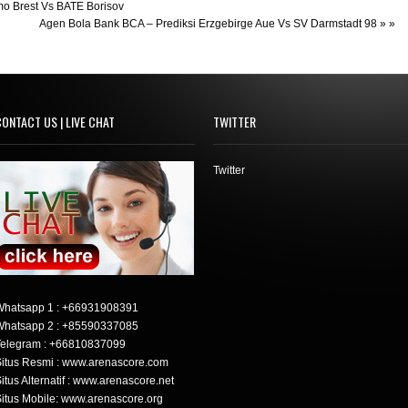
mo Brest Vs BATE Borisov
Agen Bola Bank BCA – Prediksi Erzgebirge Aue Vs SV Darmstadt 98
» »
ONTACT US | LIVE CHAT
TWITTER
Twitter
Whatsapp 1 :
+66931908391
Whatsapp 2 :
+85590337085
elegram :
+66810837099
itus Resmi : www.arenascore.com
itus Alternatif : www.arenascore.net
itus Mobile: www.arenascore.org