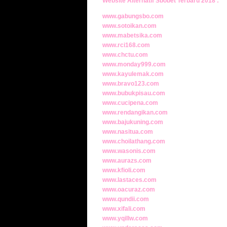
Website Alternatif Sbobet Terbaru 2018 :
www.gabungsbo.com
www.sotoikan.com
www.mabetsika.com
www.rci168.com
www.chctu.com
www.monday999.com
www.kayulemak.com
www.bravo123.com
www.bubukpisau.com
www.cucipena.com
www.rendangikan.com
www.bajukuning.com
www.nasitua.com
www.choilathang.com
www.wasonis.com
www.aurazs.com
www.kfioli.com
www.lastaces.com
www.oacuraz.com
www.qundii.com
www.xifali.com
www.yqillw.com