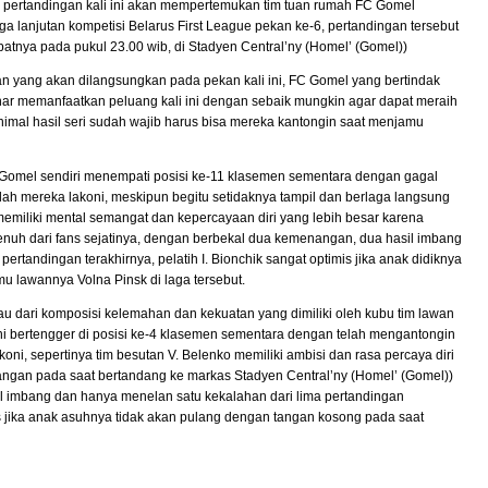
a pertandingan kali ini akan mempertemukan tim tuan rumah FC Gomel
 lanjutan kompetisi Belarus First League pekan ke-6, pertandingan tersebut
patnya pada pukul 23.00 wib, di Stadyen Central’ny (Homel’ (Gomel))
n yang akan dilangsungkan pada pekan kali ini, FC Gomel yang bertindak
nar memanfaatkan peluang kali ini dengan sebaik mungkin agar dapat meraih
imal hasil seri sudah wajib harus bisa mereka kantongin saat menjamu
C Gomel sendiri menempati posisi ke-11 klasemen sementara dengan gagal
telah mereka lakoni, meskipun begitu setidaknya tampil dan berlaga langsung
 memiliki mental semangat dan kepercayaan diri yang lebih besar karena
nuh dari fans sejatinya, dengan berbekal dua kemenangan, dua hasil imbang
ertandingan terakhirnya, pelatih I. Bionchik sangat optimis jika anak didiknya
u lawannya Volna Pinsk di laga tersebut.
au dari komposisi kelemahan dan kekuatan yang dimiliki oleh kubu tim lawan
ini bertengger di posisi ke-4 klasemen sementara dengan telah mengantongin
akoni, sepertinya tim besutan V. Belenko memiliki ambisi dan rasa percaya diri
angan pada saat bertandang ke markas Stadyen Central’ny (Homel’ (Gomel))
l imbang dan hanya menelan satu kekalahan dari lima pertandingan
mis jika anak asuhnya tidak akan pulang dengan tangan kosong pada saat