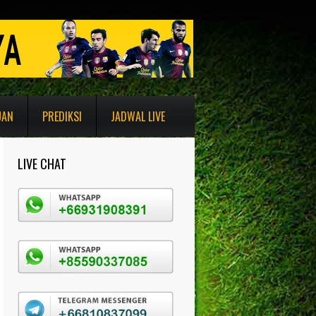
UAN
PREDIKSI
JADWAL LIVE
LIVE CHAT