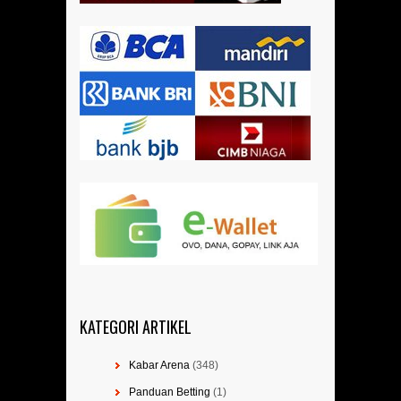
KATEGORI ARTIKEL
Kabar Arena
(348)
Panduan Betting
(1)