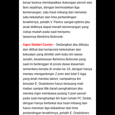
besar karena mendapatkan dukungan penuh dari
fans sejatinya, dengan bermodalkan tiga
kemenangan, satu hasil imbang dan menelan
satu kekalahan dari lima pertandingan
terakhirnya, pelatih V. Pavlov sangat optimis jika
anak didiknya dapat meraih kemenangan yang
cukup mudah pada saat menjamu
lawannya Belshina Bobruisk.
Agen Sbobet Casino
– Sedangkan jika ditinjau
dan dilihat dari komposisi kelemahan dan
kekuatan yang dimiliki oleh kubu tim lawan
sendiri, kesebelasan Belshina Bobruisk yang
saat ini bertengger di posisi dasar klasemen
sementara berada di urutan ke-16, dengan hanya
mampu mengantongin 2 poin dari total 5 laga
yang telah mereka lakoni, nampaknya tim
besutan E. Gradoboev harus berjuang mati-
matian sampai titik darah penghabisan jika
mereka ingin membawa pulang 3 poin penuh
pada saat menghadapi tim tuan rumah FC Slutsk,
dengan hanya berbekal dua hasil imbang dan
harus menelan tiga kekalahan dari lima
pertandingan terakhirnya, pelatih E. Gradoboev