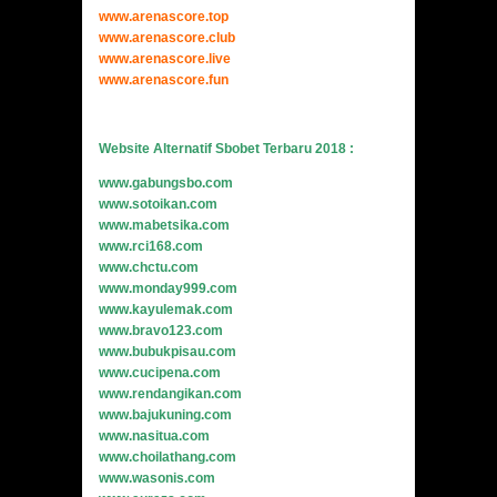
www.arenascore.top
www.arenascore.club
www.arenascore.live
www.arenascore.fun
Website Alternatif Sbobet Terbaru 2018 :
www.gabungsbo.com
www.sotoikan.com
www.mabetsika.com
www.rci168.com
www.chctu.com
www.monday999.com
www.kayulemak.com
www.bravo123.com
www.bubukpisau.com
www.cucipena.com
www.rendangikan.com
www.bajukuning.com
www.nasitua.com
www.choilathang.com
www.wasonis.com