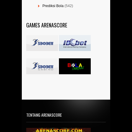
Prediksi Bola
(542)
GAMES ARENASCORE
TENTANG ARENASCORE