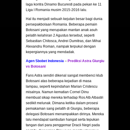
laga kontra Dinamo Bucuresti pada pekan ke 11
Liga I Romania musim 2015-2016 lalu.
Hal itu menjadi sebuah kejutan besar bagi dunia
persepakbolaan Romania. Beberapa pemain
Botosani yang merupakan mantan anak asuh
pelatih kelahiran 2 Agustus tersebut, seperti
Sebastian Chitosca, Andrei Dumitras, dan Mihai
Alexandru Roman, nampak terpukul dengan
kepergiannya yang mendadak.
Agen Sbobet Indonesia
–
Prediksi Astra Giurgiu
vs Botosani
Fans Astra sendiri dikenal sangat membenci klub
Botosani atas beberapa kejadian di masa
lampau, seperti kepindahan Marian Cristescu
misalnya. Namun kematian Cornel Dinu
membuat sikap mereka terhadap Ros Alb Albastri
sedikit melunak. Dimana ketika dalam prosesi
pemakaman sang pelatih di Giurgiu, beberapa
delegasi Botosani menampakkan dirinya. Mereka
lalu mendapat sambutan hangat serta tepukan
tangan dari para penggemar Dracii Negri pada