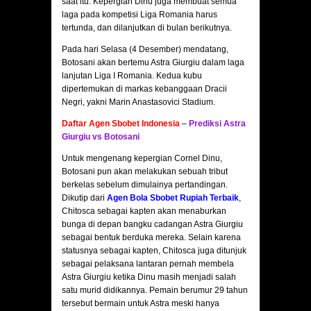
saat itu. Kepergian Dinu juga membuat semua
laga pada kompetisi Liga Romania harus
tertunda, dan dilanjutkan di bulan berikutnya.
Pada hari Selasa (4 Desember) mendatang,
Botosani akan bertemu Astra Giurgiu dalam laga
lanjutan Liga I Romania. Kedua kubu
dipertemukan di markas kebanggaan Dracii
Negri, yakni Marin Anastasovici Stadium.
Daftar Agen Sbobet Indonesia
–
Prediksi Astra
Giurgiu vs Botosani
Untuk mengenang kepergian Cornel Dinu,
Botosani pun akan melakukan sebuah tribut
berkelas sebelum dimulainya pertandingan.
Dikutip dari
Agen Bola Sbobet Rupiah Terbaik
,
Chitosca sebagai kapten akan menaburkan
bunga di depan bangku cadangan Astra Giurgiu
sebagai bentuk berduka mereka. Selain karena
statusnya sebagai kapten, Chitosca juga ditunjuk
sebagai pelaksana lantaran pernah membela
Astra Giurgiu ketika Dinu masih menjadi salah
satu murid didikannya. Pemain berumur 29 tahun
tersebut bermain untuk Astra meski hanya