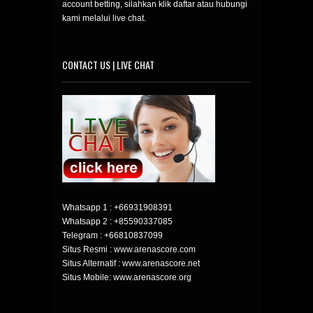
account betting, silahkan klik daftar atau hubungi
kami melalui live chat.
CONTACT US | LIVE CHAT
Whatsapp 1 :
+66931908391
Whatsapp 2 :
+85590337085
Telegram :
+66810837099
Situs Resmi : www.arenascore.com
Situs Alternatif : www.arenascore.net
Situs Mobile: www.arenascore.org