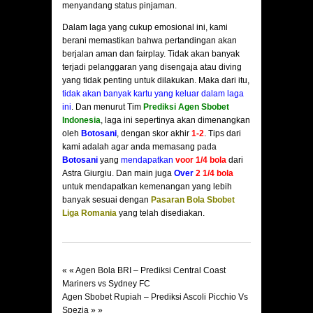
menyandang status pinjaman.
Dalam laga yang cukup emosional ini, kami
berani memastikan bahwa pertandingan akan
berjalan aman dan fairplay. Tidak akan banyak
terjadi pelanggaran yang disengaja atau diving
yang tidak penting untuk dilakukan. Maka dari itu,
tidak akan banyak kartu yang keluar dalam laga
ini
. Dan menurut Tim
Prediksi Agen Sbobet
Indonesia
, laga ini sepertinya akan dimenangkan
oleh
Botosani
, dengan skor akhir
1-2
. Tips dari
kami adalah agar anda memasang pada
Botosani
yang
mendapatkan
voor 1/4 bola
dari
Astra Giurgiu. Dan main juga
Over
2 1/4 bola
untuk mendapatkan kemenangan yang lebih
banyak sesuai dengan
Pasaran Bola Sbobet
Liga Romania
yang telah disediakan.
« «
Agen Bola BRI – Prediksi Central Coast
Mariners vs Sydney FC
Agen Sbobet Rupiah – Prediksi Ascoli Picchio Vs
Spezia
» »