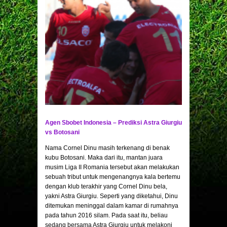
Agen Sbobet Indonesia – Prediksi Astra Giurgiu
vs Botosani
Nama Cornel Dinu masih terkenang di benak
kubu Botosani. Maka dari itu, mantan juara
musim Liga II Romania tersebut akan melakukan
sebuah tribut untuk mengenangnya kala bertemu
dengan klub terakhir yang Cornel Dinu bela,
yakni Astra Giurgiu. Seperti yang diketahui, Dinu
ditemukan meninggal dalam kamar di rumahnya
pada tahun 2016 silam. Pada saat itu, beliau
sedang bersama Astra Giurgiu untuk melakoni