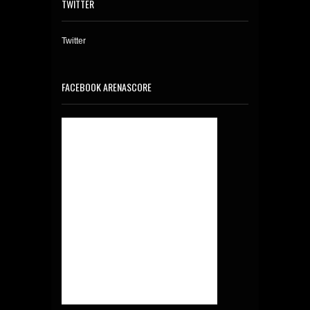
TWITTER
Twitter
FACEBOOK ARENASCORE