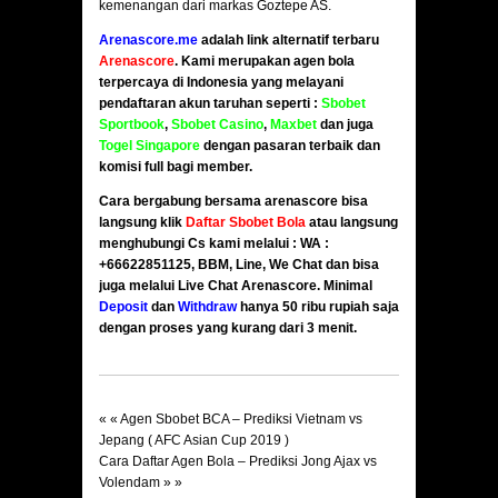
kemenangan dari markas Goztepe AS.
Arenascore.me
adalah link alternatif terbaru
Arenascore
. Kami merupakan agen bola
terpercaya di Indonesia yang melayani
pendaftaran akun taruhan seperti :
Sbobet
Sportbook
,
Sbobet Casino
,
Maxbet
dan juga
Togel Singapore
dengan pasaran terbaik dan
komisi full bagi member.
Cara bergabung bersama arenascore bisa
langsung klik
Daftar Sbobet Bola
atau langsung
menghubungi Cs kami melalui : WA :
+66622851125, BBM, Line, We Chat dan bisa
juga melalui Live Chat Arenascore. Minimal
Deposit
dan
Withdraw
hanya 50 ribu rupiah saja
dengan proses yang kurang dari 3 menit.
« «
Agen Sbobet BCA – Prediksi Vietnam vs
Jepang ( AFC Asian Cup 2019 )
Cara Daftar Agen Bola – Prediksi Jong Ajax vs
Volendam
» »