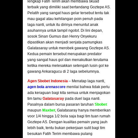
lengkap Fatih Terim akan membawa skuad
terbaik yang dimiliki saat bertandang Goztepe AS.
Pelatih yang sangat haus gelar tersebut tentu tak
mau gagal atau kehilangan poin penuh pada
laga nanti, untuk itu dirinya menuntut anak
asuhannya untuk tampil ngotot. Di lini depan,
sosok Sinan Gumus dan Henry Onyekuru
dipastikan akan menjadi senjata pamungkas
Galatasaray untuk merobek gawang Goztepe AS.
Kedua pemain tersebut merupakan predator
yang sangat haus gol dan menakutkan terutama
ketika mereka melesakkan setengah lusin gol ke
gawang Ankaragucu di 2 laga sebelumnya.
Agen Sbobet Indonesia
– Menatap laga nanti,
agen bola arenascore
menilai bahwa tidak perlu
ada keraguan bagi kita semua untuk menjagokan
tim tamu
Galatasaray
pada duel laga nanti.
Pasalnya dalam bursa pasaran taruhan
Sbobet
maupun
Maxbet
, Galatasaray hanya memberikan
voor 1/4 hingga 1/2 bola saja bagi tim tuan rumah
Goztepe AS. Dengan kualitas pemain yang jauh
lebih baik, tentu bukan pekerjaan sulit bagi tim
besukan Fatih Terim membawa pulang