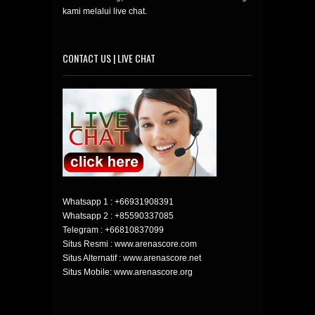
kami melalui live chat.
CONTACT US | LIVE CHAT
Whatsapp 1 :
+66931908391
Whatsapp 2 :
+85590337085
Telegram :
+66810837099
Situs Resmi : www.arenascore.com
Situs Alternatif : www.arenascore.net
Situs Mobile: www.arenascore.org