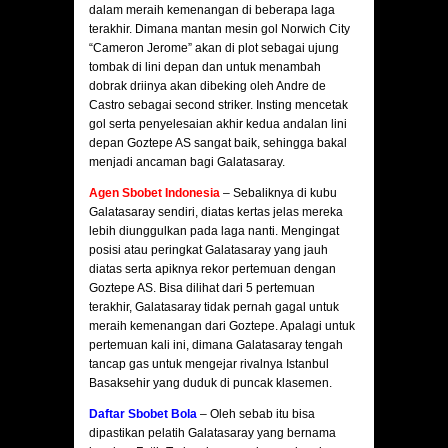
dalam meraih kemenangan di beberapa laga
terakhir. Dimana mantan mesin gol Norwich City
“Cameron Jerome” akan di plot sebagai ujung
tombak di lini depan dan untuk menambah
dobrak driinya akan dibeking oleh Andre de
Castro sebagai second striker. Insting mencetak
gol serta penyelesaian akhir kedua andalan lini
depan Goztepe AS sangat baik, sehingga bakal
menjadi ancaman bagi Galatasaray.
Agen Sbobet Indonesia
– Sebaliknya di kubu
Galatasaray sendiri, diatas kertas jelas mereka
lebih diunggulkan pada laga nanti. Mengingat
posisi atau peringkat Galatasaray yang jauh
diatas serta apiknya rekor pertemuan dengan
Goztepe AS. Bisa dilihat dari 5 pertemuan
terakhir, Galatasaray tidak pernah gagal untuk
meraih kemenangan dari Goztepe. Apalagi untuk
pertemuan kali ini, dimana Galatasaray tengah
tancap gas untuk mengejar rivalnya Istanbul
Basaksehir yang duduk di puncak klasemen.
Daftar Sbobet Bola
– Oleh sebab itu bisa
dipastikan pelatih Galatasaray yang bernama