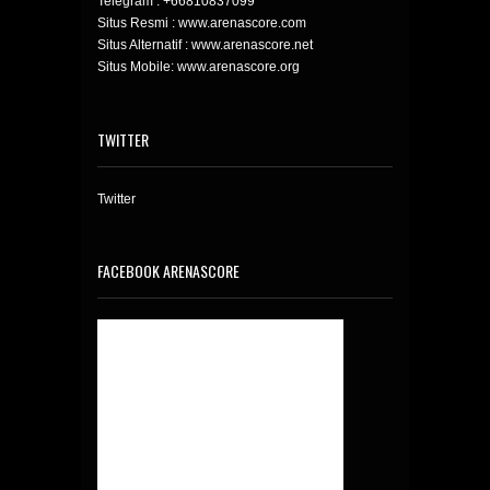
Telegram :
+66810837099
Situs Resmi : www.arenascore.com
Situs Alternatif : www.arenascore.net
Situs Mobile: www.arenascore.org
TWITTER
Twitter
FACEBOOK ARENASCORE