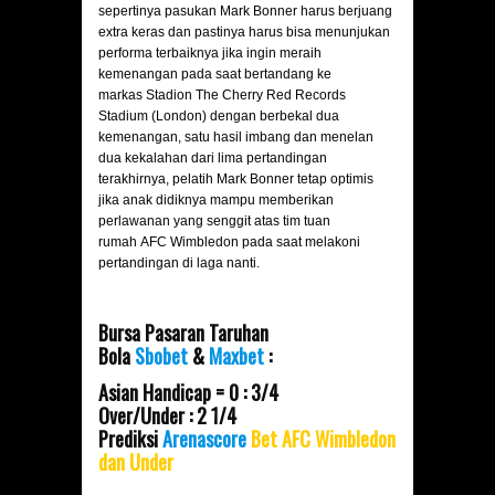
sepertinya pasukan Mark Bonner harus berjuang
extra keras dan pastinya harus bisa menunjukan
performa terbaiknya jika ingin meraih
kemenangan pada saat bertandang ke
markas Stadion The Cherry Red Records
Stadium (London) dengan berbekal dua
kemenangan, satu hasil imbang dan menelan
dua kekalahan dari lima pertandingan
terakhirnya, pelatih Mark Bonner tetap optimis
jika anak didiknya mampu memberikan
perlawanan yang senggit atas tim tuan
rumah AFC Wimbledon pada saat melakoni
pertandingan di laga nanti.
Bursa Pasaran Taruhan
Bola
Sbobet
&
Maxbet
:
Asian Handicap = 0 : 3/4
Over/Under : 2 1/4
Prediksi
Arenascore
Bet AFC Wimbledon
dan Under