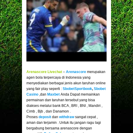
Arenascore Livechat
–
Arenascore
merupakan
agen bola terpercaya di Indonesia yang
menyediakan berbagai jenis akun taruhan online
yang fair play seperti :
SbobetSportboo
k
,
Sbobet
Casin
o
,dan
M
axbet
Anda Dapat memainkan
permainan dan taruhan tersebut yang bisa
diakses melalui bank BCA , BRI , BNI , Mandiri ,
Cimb , Bjb , dan Danamon .
Proses
deposi
t
dan
wi
thdraw
sangat cepat ,
aman dan terjamin . Untuk itu jangan ragu lagi
bergabung bersama arenascore dengan