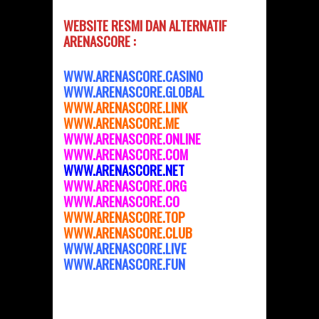
WEBSITE RESMI DAN
ALTERNATIF
ARENASCORE :
WWW.ARENASCORE.CASINO
WWW.ARENASCORE.GLOBAL
WWW.ARENASCOR
E.LINK
WWW.ARENASCORE.ME
WWW.ARENASCORE.ONLINE
WWW.ARENASCORE.COM
WWW.ARENASCORE.NET
WWW.ARENASCORE.ORG
WWW.ARENASCORE.CO
WWW.ARENASCORE.TOP
WWW.ARENASCORE.CLUB
WWW.ARENASCORE.LIVE
WWW.ARENASCORE.FUN