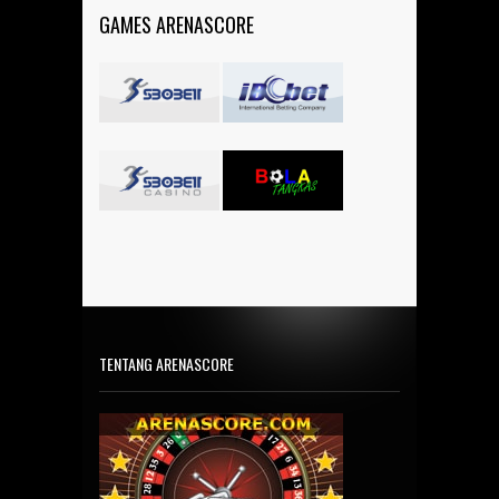
GAMES ARENASCORE
TENTANG ARENASCORE