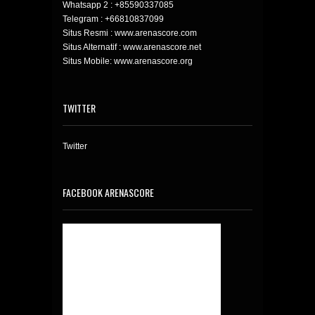
Whatsapp 2 :
+85590337085
Telegram :
+66810837099
Situs Resmi : www.arenascore.com
Situs Alternatif : www.arenascore.net
Situs Mobile: www.arenascore.org
TWITTER
Twitter
FACEBOOK ARENASCORE