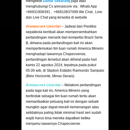
mengeklik
Daftar Sekaran
g
juga atau
menghubungi Cs arenascore via : Whats App
+66931908391 , +66810837099 We Chat , Line
dan Live Chat yang tersedia di website
Arenascore Livechat
– Jadwal dan Prediksi
sepakbola kembali akan mempersembahkan
pertandingan menarik dari kompetisi Brazil Serie
B, dimana pada pertandingan kali ini akan
mempertemukan tim tuan rumah America Mineiro
menghadapi lawannya Chapecoense,
pertandingan tersebut akan dihelat pada hari
kamis 22 agustus 2024, tepatnya pada pukul
05.00 wib, di Stadion Estádio Raimundo Sampaio
(Belo Horizonte, Minas Gerais)
Arenascore Livechat
– Melakoni pertandingan
pada laga kali ini, America Mineiro yang
bertindak sebagai tim tuan rumah tentu akan
memanfaatkan peluang kali ini dengan sebaik
mungkin agar dapat meraih kemenangan atau
setidaknya paling tidak minimal hasil seri sudah
wajib harus bisa mereka dapatkan ketika
menjamu lawannya Chapecoense.