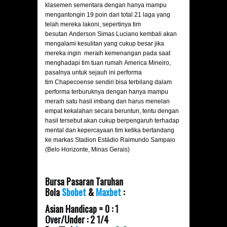
klasemen sementara dengan hanya mampu
mengantongin 19 poin dari total 21 laga yang
telah mereka lakoni, sepertinya tim
besutan Anderson Simas Luciano kembali akan
mengalami kesulitan yang cukup besar jika
mereka ingin meraih kemenangan pada saat
menghadapi tim tuan rumah America Mineiro,
pasalnya untuk sejauh ini performa
tim Chapecoense sendiri bisa terbilang dalam
performa terburuknya dengan hanya mampu
meraih satu hasil imbang dan harus menelan
empat kekalahan secara beruntun, tentu dengan
hasil tersebut akan cukup berpengaruh terhadap
mental dan kepercayaan tim ketika bertandang
ke markas Stadion Estádio Raimundo Sampaio
(Belo Horizonte, Minas Gerais)
Bursa Pasaran Taruhan
Bola
Sbobet
&
Maxbet
:
Asian Handicap = 0 : 1
Over/Under : 2 1/4