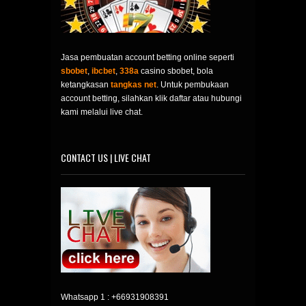
Jasa pembuatan account betting online seperti
sbobet
,
ibcbet
,
338a
casino sbobet, bola
ketangkasan
tangkas net
. Untuk pembukaan
account betting, silahkan klik daftar atau hubungi
kami melalui live chat.
CONTACT US | LIVE CHAT
Whatsapp 1 :
+66931908391