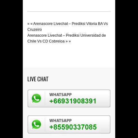
« «
Arenascore Livechat – Prediksi Vitoria BA Vs
Cruzeiro
Arenascore Livechat – Prediksi Universidad de
Chile Vs CD Cobreloa
» »
LIVE CHAT