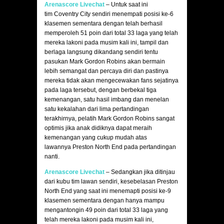
Arenascore Livechat
– Untuk saat ini
tim Coventry City sendiri menempati posisi ke-6
klasemen sementara dengan telah berhasil
memperoleh 51 poin dari total 33 laga yang telah
mereka lakoni pada musim kali ini, tampil dan
berlaga langsung dikandang sendiri tentu
pasukan Mark Gordon Robins akan bermain
lebih semangat dan percaya diri dan pastinya
mereka tidak akan mengecewakan fans sejatinya
pada laga tersebut, dengan berbekal tiga
kemenangan, satu hasil imbang dan menelan
satu kekalahan dari lima pertandingan
terakhirnya, pelatih Mark Gordon Robins sangat
optimis jika anak didiknya dapat meraih
kemenangan yang cukup mudah atas
lawannya Preston North End pada pertandingan
nanti.
Arenascore Livechat
– Sedangkan jika ditinjau
dari kubu tim lawan sendiri, kesebelasan Preston
North End yang saat ini menemapti posisi ke-9
klasemen sementara dengan hanya mampu
mengantongin 49 poin dari total 33 laga yang
telah mereka lakoni pada musim kali ini,