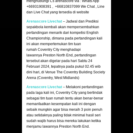
menghubungi Cs arenascore via : Whats App
+66931908391 , +66810837099 We Chat , Line
dan Live Chat yang tersedia di website
Arenascore Livechat
– Jadwal dan Prediksi
sepakbola kembali akan mempersembahkan
pertandingan menarik dari kompetisi English
Championship, dimana pada pertandingan kali
ini akan mempertemukan tim tuan
rumah Coventry City menghadapi
lawannya Preston North End, pertandingan
tersebut akan digelar pada hari Sabtu 24
Februari 2024, tepatnya pada pukul 02.45 wib
dini hari, di Venue The Coventry Building Society
Arena (Coventry, West Midlands)
Arenascore Livechat
– Melakoni pertandingan
pada laga kali ini, Coventry City yang bertindak
sebagai tim tuan rumah tentu akan benar-benar
memanfaatkan kesempatan kali ini dengan
sebaik mungkin agar bisa meraih 3 poin penuh
atau setidaknya paling tidak minimal hasil seri
sudah wajib harus bisa mereka lakukan ketika
menjamu lawannya Preston North End.