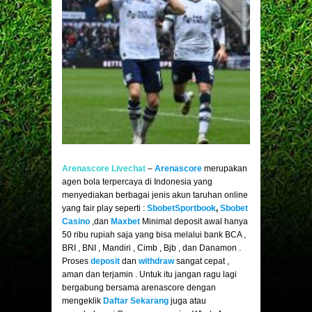
Arenascore Livechat
–
Arenascore
merupakan
agen bola terpercaya di Indonesia yang
menyediakan berbagai jenis akun taruhan online
yang fair play seperti :
SbobetSportbook
,
Sbobet
Casino
,dan
M
axbet
Minimal deposit awal hanya
50 ribu rupiah saja yang bisa melalui bank BCA ,
BRI , BNI , Mandiri , Cimb , Bjb , dan Danamon .
Proses
deposit
dan
wi
thdraw
sangat cepat ,
aman dan terjamin . Untuk itu jangan ragu lagi
bergabung bersama arenascore dengan
mengeklik
Daftar Sekaran
g
juga atau