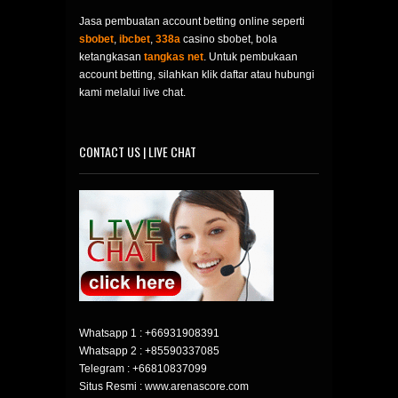
Jasa pembuatan account betting online seperti
sbobet
,
ibcbet
,
338a
casino sbobet, bola
ketangkasan
tangkas net
. Untuk pembukaan
account betting, silahkan klik daftar atau hubungi
kami melalui live chat.
CONTACT US | LIVE CHAT
Whatsapp 1 :
+66931908391
Whatsapp 2 :
+85590337085
Telegram :
+66810837099
Situs Resmi : www.arenascore.com