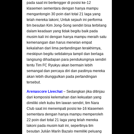
pada saat ini bertengger di posisi ke-12
klasemen sementara dengan hanya mampu
mengantongin 30 poin dari total 21 laga yang
telah mereka lakoni, Untuk sejauh ini performa
tim besutan Kim Jong-Song sendiri bisa terbilang
dalam keadaan yang tidak begitu baik pada
musim kali ini dengan hanya mampu meraih satu
kemenangan dan harus menelan empat
kekalahan dari lima pertandingan terakhirnya,
meskipun begitu setidaknya tampil dan berlaga
langsung dihadapan para pendukungnya sendiri
tentu Tim FC Ryukyu akan bermain lebih
semangat dan percaya diri dan pastinya mereka
akan lebih diunggulkan pada pertandingan
tersebut.
Arenascore Livechat
– Sedangkan jika ditinjau
dari komposisi kelemahan dan kekuatan yang
dimiliki oleh kubu tim lawan sendiri, tim Nara
Club saat ini menempati posisi ke-16 klasemen
sementara dengan hanya mampu memperoleh
22 poin dari total 21 laga yang telah mereka
lakoni pada musim kali ini, sepertinya tim
besutan Julián Marín Bazalo memiliki peluang