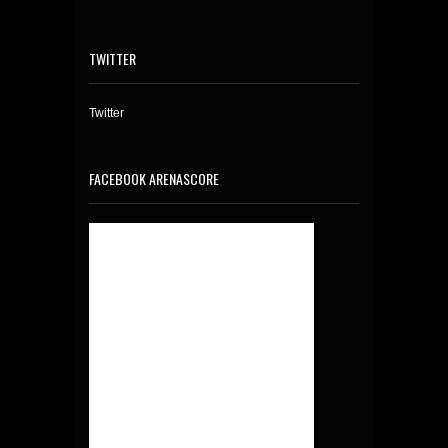
TWITTER
Twitter
FACEBOOK ARENASCORE