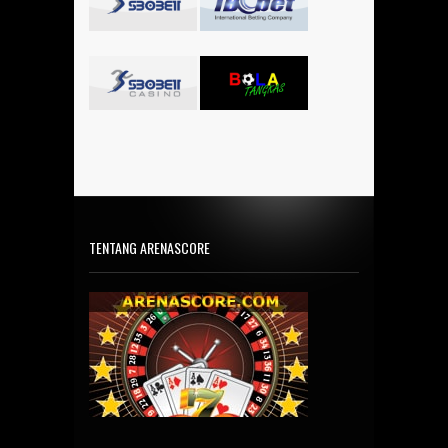
TENTANG ARENASCORE