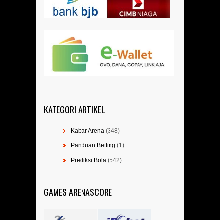
KATEGORI ARTIKEL
Kabar Arena
(348)
Panduan Betting
(1)
Prediksi Bola
(542)
GAMES ARENASCORE