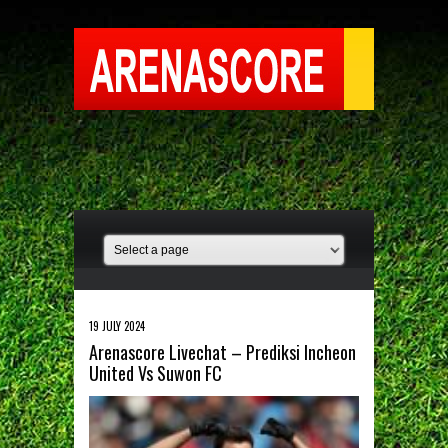
19 JULY 2024
Arenascore Livechat – Prediksi Incheon
United Vs Suwon FC