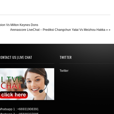
lbion Vs Milton Keynes Dons
Arenascore LiveChat – Prediksi Changchun Yatai Vs Meizhou Hakka
» »
ONTACT US | LIVE CHAT
TWITTER
Twitter
Whatsapp 1 :
+66931908391