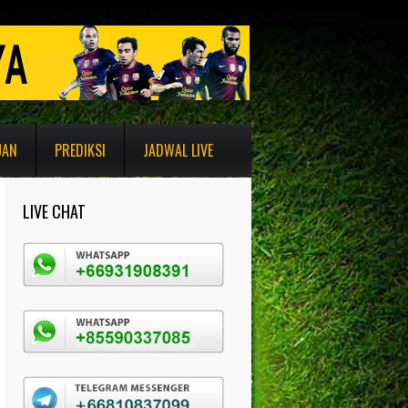
UAN
PREDIKSI
JADWAL LIVE
LIVE CHAT