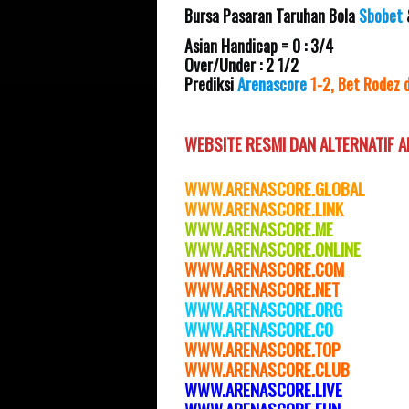
Bursa Pasaran Taruhan Bola
Sbobet
Asian Handicap = 0 : 3/4
Over/Under : 2 1/2
Prediksi
Arenascore
1-2, Bet Rodez 
WEBSITE RESMI DAN ALTERNATIF A
WWW.ARENASCORE.GLOBAL
WWW.ARENASCORE.LINK
WWW.ARENASCORE.ME
WWW.ARENASCORE.ONLINE
WWW.ARENASCORE.COM
WWW.ARENASCORE.NET
WWW.ARENASCORE.ORG
WWW.ARENASCORE.CO
WWW.ARENASCORE.TOP
WWW.ARENASCORE.CLUB
WWW.ARENASCORE.LIVE