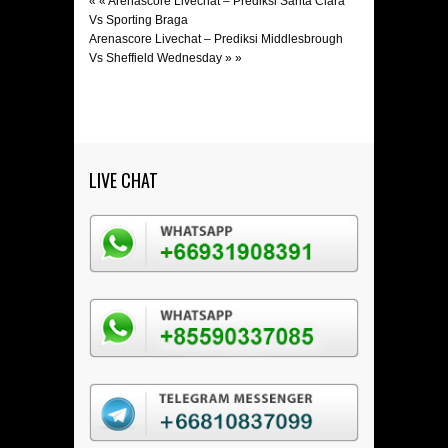
« «
Arenascore Livechat – Prediksi Santa Clara
Vs Sporting Braga
Arenascore Livechat – Prediksi Middlesbrough
Vs Sheffield Wednesday
» »
LIVE CHAT