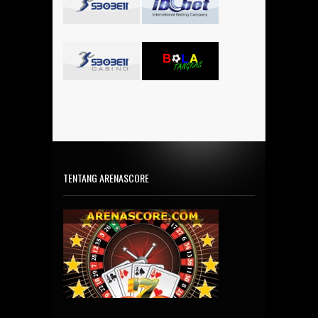
TENTANG ARENASCORE