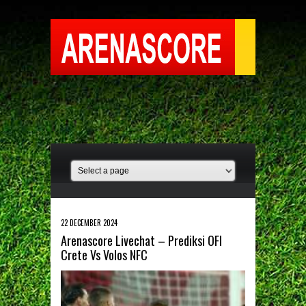
22 DECEMBER 2024
Arenascore Livechat – Prediksi OFI
Crete Vs Volos NFC