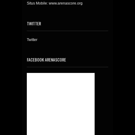
Situs Mobile: www.arenascore.org
TWITTER
Twitter
FACEBOOK ARENASCORE