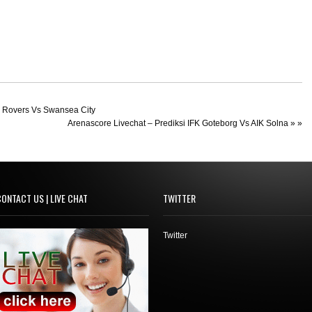
n Rovers Vs Swansea City
Arenascore Livechat – Prediksi IFK Goteborg Vs AIK Solna
» »
ONTACT US | LIVE CHAT
TWITTER
Twitter