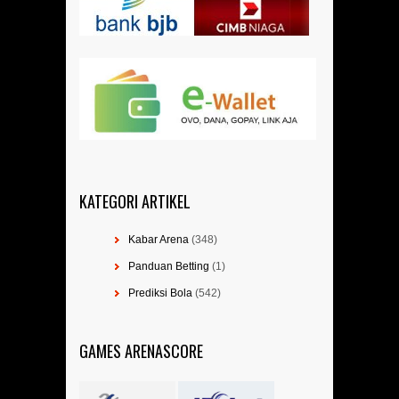
KATEGORI ARTIKEL
Kabar Arena
(348)
Panduan Betting
(1)
Prediksi Bola
(542)
GAMES ARENASCORE