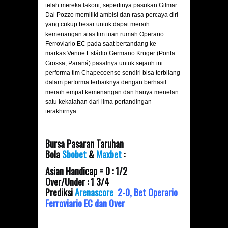
telah mereka lakoni, sepertinya pasukan Gilmar
Dal Pozzo memiliki ambisi dan rasa percaya diri
yang cukup besar untuk dapat meraih
kemenangan atas tim tuan rumah Operario
Ferroviario EC pada saat bertandang ke
markas Venue Estádio Germano Krüger (Ponta
Grossa, Paraná) pasalnya untuk sejauh ini
performa tim Chapecoense sendiri bisa terbilang
dalam performa terbaiknya dengan berhasil
meraih empat kemenangan dan hanya menelan
satu kekalahan dari lima pertandingan
terakhirnya.
Bursa Pasaran Taruhan
Bola
Sbobet
&
Maxbet
:
Asian Handicap = 0 : 1/2
Over/Under : 1 3/4
Prediksi
Arenascore
2-0, Bet Operario
Ferroviario EC dan Over