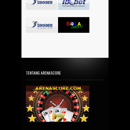
TENTANG ARENASCORE