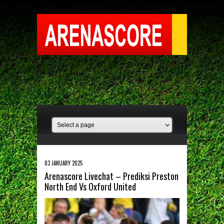
03 JANUARY 2025
Arenascore Livechat – Prediksi Preston
North End Vs Oxford United