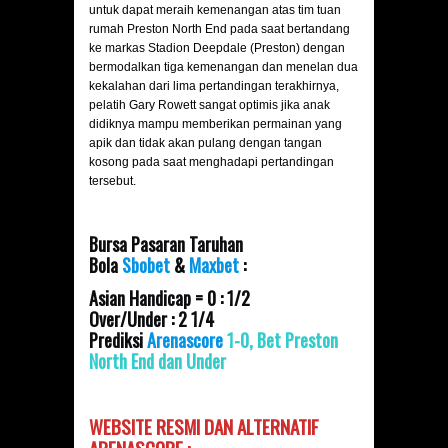
untuk dapat meraih kemenangan atas tim tuan
rumah Preston North End pada saat bertandang
ke markas Stadion Deepdale (Preston) dengan
bermodalkan tiga kemenangan dan menelan dua
kekalahan dari lima pertandingan terakhirnya,
pelatih Gary Rowett sangat optimis jika anak
didiknya mampu memberikan permainan yang
apik dan tidak akan pulang dengan tangan
kosong pada saat menghadapi pertandingan
tersebut.
Bursa Pasaran Taruhan
Bola
Sbobet
&
Maxbet
:
Asian Handicap = 0 : 1/2
Over/Under : 2 1/4
Prediksi
Arenascore
1-0, Bet Preston
North End dan Under
WEBSITE RESMI DAN
ALTERNATIF