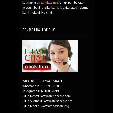
ketangkasan
tangkas net
. Untuk pembukaan
account betting, silahkan klik daftar atau hubungi
kami melalui live chat.
CONTACT US | LIVE CHAT
Whatsapp 1 :
+66931908391
Whatsapp 2 :
+85590337085
Telegram :
+66810837099
Situs Resmi : www.arenascore.com
Situs Alternatif : www.arenascore.net
Situs Mobile: www.arenascore.org