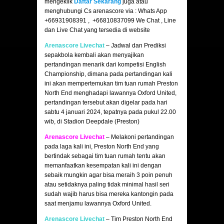
mengeklik
Daftar Sekaran
g
juga atau
menghubungi Cs arenascore via : Whats App
+66931908391 , +66810837099 We Chat , Line
dan Live Chat yang tersedia di website
Arenascore Livechat
– Jadwal dan Prediksi
sepakbola kembali akan menyajikan
pertandingan menarik dari kompetisi English
Championship, dimana pada pertandingan kali
ini akan mempertemukan tim tuan rumah Preston
North End menghadapi lawannya Oxford United,
pertandingan tersebut akan digelar pada hari
sabtu 4 januari 2024, tepatnya pada pukul 22.00
wib, di Stadion Deepdale (Preston)
Arenascore Livechat
– Melakoni pertandingan
pada laga kali ini, Preston North End yang
bertindak sebagai tim tuan rumah tentu akan
memanfaatkan kesempatan kali ini dengan
sebaik mungkin agar bisa meraih 3 poin penuh
atau setidaknya paling tidak minimal hasil seri
sudah wajib harus bisa mereka kantongin pada
saat menjamu lawannya Oxford United.
Arenascore Livechat
– Tim Preston North End