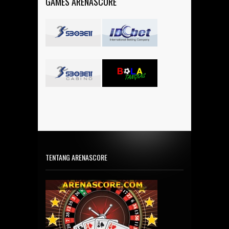
GAMES ARENASCORE
TENTANG ARENASCORE