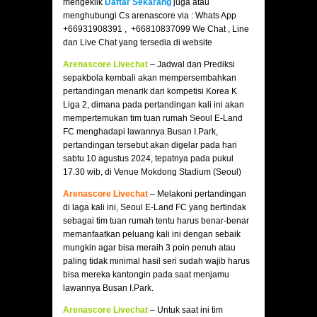
mengeklik
Daftar Sekaran
g
juga atau
menghubungi Cs arenascore via : Whats App
+66931908391 , +66810837099 We Chat , Line
dan Live Chat yang tersedia di website
Arenascore Livechat
– Jadwal dan Prediksi
sepakbola kembali akan mempersembahkan
pertandingan menarik dari kompetisi Korea K
Liga 2, dimana pada pertandingan kali ini akan
mempertemukan tim tuan rumah Seoul E-Land
FC menghadapi lawannya Busan I.Park,
pertandingan tersebut akan digelar pada hari
sabtu 10 agustus 2024, tepatnya pada pukul
17.30 wib, di Venue Mokdong Stadium (Seoul)
Arenascore Livechat
– Melakoni pertandingan
di laga kali ini, Seoul E-Land FC yang bertindak
sebagai tim tuan rumah tentu harus benar-benar
memanfaatkan peluang kali ini dengan sebaik
mungkin agar bisa meraih 3 poin penuh atau
paling tidak minimal hasil seri sudah wajib harus
bisa mereka kantongin pada saat menjamu
lawannya Busan I.Park.
Arenascore Livechat
– Untuk saat ini tim