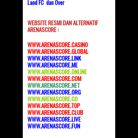
Land FC dan Over
WEBSITE RESMI DAN
ALTERNATIF
ARENASCORE :
WWW.ARENASCORE.CASINO
WWW.ARENASCORE.GLOBAL
WWW.ARENASCORE.LINK
WWW.ARENASCORE.ME
WWW.ARENASCORE.ONLINE
WWW.ARENASCORE.COM
WWW.ARENASCORE.NET
WWW.ARENASCORE.ORG
WWW.ARENASCORE.CO
WWW.ARENASCORE.TOP
WWW.ARENASCORE.CLUB
WWW.ARENASCORE.LIVE
WWW.ARENASCORE.FUN