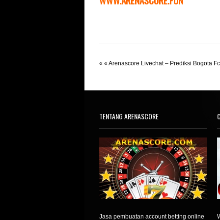
WWW.ARENASCORE.FUN
« «
Arenascore Livechat – Prediksi Bogota F
TENTANG ARENASCORE
C
Jasa pembuatan account betting online