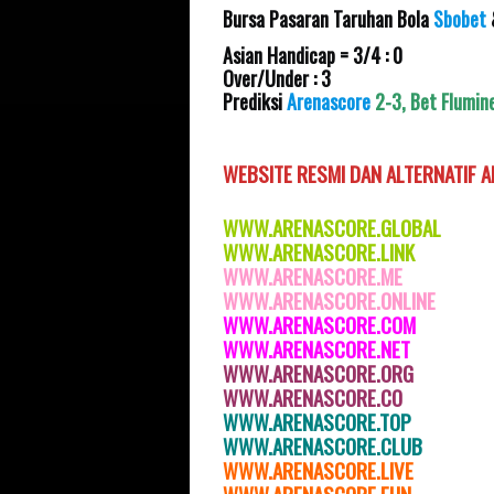
Bursa Pasaran Taruhan Bola
Sbobet
Asian Handicap = 3/4 : 0
Over/Under : 3
Prediksi
Arenascore
2-3, Bet Flumin
WEBSITE RESMI DAN ALTERNATIF A
WWW.ARENASCORE.GLOBAL
WWW.ARENASCORE.LINK
WWW.ARENASCORE.ME
WWW.ARENASCORE.ONLINE
WWW.ARENASCORE.COM
WWW.ARENASCORE.NET
WWW.ARENASCORE.ORG
WWW.ARENASCORE.CO
WWW.ARENASCORE.TOP
WWW.ARENASCORE.CLUB
WWW.ARENASCORE.LIVE