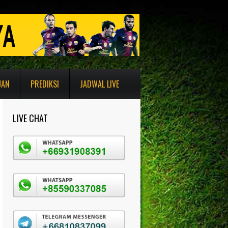
UAN
PREDIKSI
JADWAL LIVE
LIVE CHAT