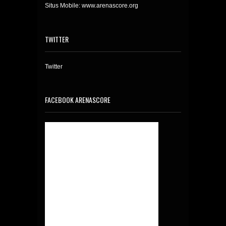
Situs Mobile: www.arenascore.org
TWITTER
Twitter
FACEBOOK ARENASCORE