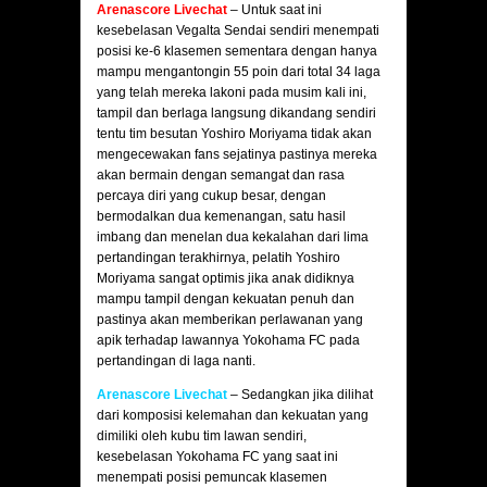
Arenascore Livechat
– Untuk saat ini
kesebelasan Vegalta Sendai sendiri menempati
posisi ke-6 klasemen sementara dengan hanya
mampu mengantongin 55 poin dari total 34 laga
yang telah mereka lakoni pada musim kali ini,
tampil dan berlaga langsung dikandang sendiri
tentu tim besutan Yoshiro Moriyama tidak akan
mengecewakan fans sejatinya pastinya mereka
akan bermain dengan semangat dan rasa
percaya diri yang cukup besar, dengan
bermodalkan dua kemenangan, satu hasil
imbang dan menelan dua kekalahan dari lima
pertandingan terakhirnya, pelatih Yoshiro
Moriyama sangat optimis jika anak didiknya
mampu tampil dengan kekuatan penuh dan
pastinya akan memberikan perlawanan yang
apik terhadap lawannya Yokohama FC pada
pertandingan di laga nanti.
Arenascore Livechat
– Sedangkan jika dilihat
dari komposisi kelemahan dan kekuatan yang
dimiliki oleh kubu tim lawan sendiri,
kesebelasan Yokohama FC yang saat ini
menempati posisi pemuncak klasemen