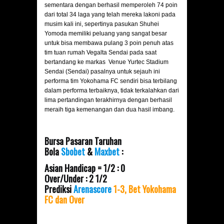
sementara dengan berhasil memperoleh 74 poin
dari total 34 laga yang telah mereka lakoni pada
musim kali ini, sepertinya pasukan Shuhei
Yomoda memiliki peluang yang sangat besar
untuk bisa membawa pulang 3 poin penuh atas
tim tuan rumah Vegalta Sendai pada saat
bertandang ke markas Venue Yurtec Stadium
Sendai (Sendai) pasalnya untuk sejauh ini
performa tim Yokohama FC sendiri bisa terbilang
dalam performa terbaiknya, tidak terkalahkan dari
lima pertandingan terakhirnya dengan berhasil
meraih tiga kemenangan dan dua hasil imbang.
Bursa Pasaran Taruhan
Bola
Sbobet
&
Maxbet
:
Asian Handicap = 1/2 : 0
Over/Under : 2 1/2
Prediksi
Arenascore
1-3, Bet Yokohama
FC dan Over