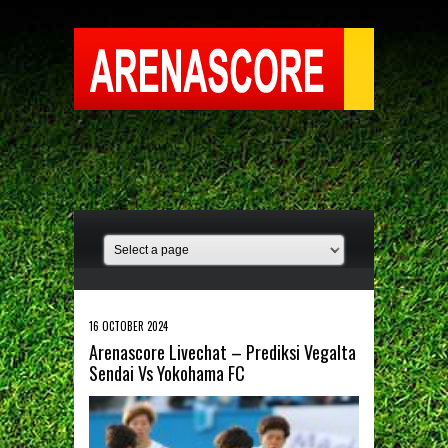
16 OCTOBER 2024
Arenascore Livechat – Prediksi Vegalta
Sendai Vs Yokohama FC