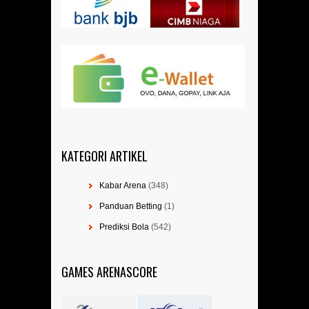
KATEGORI ARTIKEL
Kabar Arena
(348)
Panduan Betting
(1)
Prediksi Bola
(542)
GAMES ARENASCORE