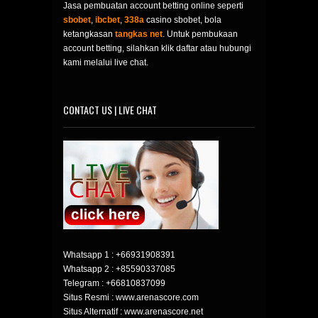
Jasa pembuatan account betting online seperti
sbobet
,
ibcbet
,
338a
casino sbobet, bola
ketangkasan
tangkas net
. Untuk pembukaan
account betting, silahkan klik daftar atau hubungi
kami melalui live chat.
CONTACT US | LIVE CHAT
Whatsapp 1 :
+66931908391
Whatsapp 2 :
+85590337085
Telegram :
+66810837099
Situs Resmi : www.arenascore.com
Situs Alternatif : www.arenascore.net