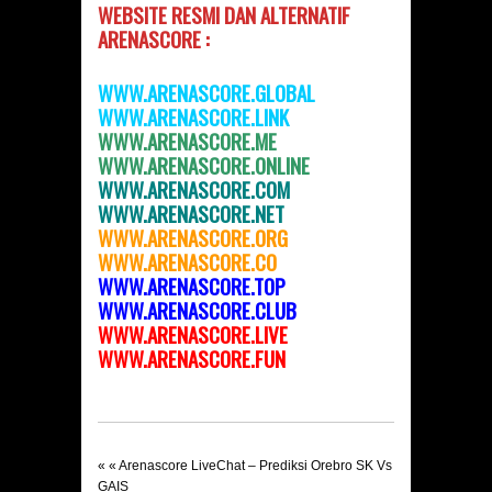
WEBSITE RESMI DAN ALTERNATIF
ARENASCORE :
WWW.ARENASCORE.GLOBAL
WWW.ARENASCORE.LINK
WWW.ARENASCORE.ME
WWW.ARENASCORE.ONLINE
WWW.ARENASCORE.COM
WWW.ARENASCORE.NET
WWW.ARENASCORE.ORG
WWW.ARENASCORE.CO
WWW.ARENASCORE.TOP
WWW.ARENASCORE.CLUB
WWW.ARENASCORE.LIVE
WWW.ARENASCORE.FUN
« «
Arenascore LiveChat – Prediksi Orebro SK Vs
GAIS