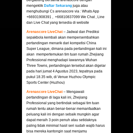
bergabung bersama arenascore dengan
mengeklik
Daftar Sekarang
juga atau
menghubungi Cs arenascore via : Whats App
+66931908391 , +66810837099 We Chat , Line
dan Live Chat yang tersedia di website
Arenascore LiveChat
– Jadwal dan Prediksi
sepakbola kembali akan mempersembahkan
pertandingan menarik dari kompetisi China
Super League, dimana pada pertandingan kali ini
akan mempertemukan tim tuan rumah Zhejiang
Professional menghadapi lawannya Wuhan
Three Towns, pertandingan tersebut akan digelar
pada hari jumat 4 Agustus 2023, tepatnya pada
pukul 18.35 wib, di Venue Huzhou Olympic
Sports Center (Huzhou)
Arenascore LiveChat
– Mengawali
pertandingan di laga kali ini, Zhejiang
Professional yang bertindak sebagai tim tuan
rumah tentu akan benar-benar memanfaatkan
peluang kali ini dengan sebaik mungkin agar
dapat meraih 3 poin penuh atau setidaknya
paling tidak minimal hasil seri sudah wajib harus
bisa mereka kantongin saat menjamu