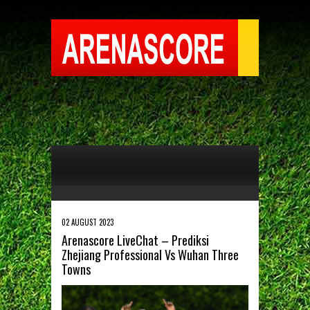
02 AUGUST 2023
Arenascore LiveChat – Prediksi
Zhejiang Professional Vs Wuhan Three
Towns