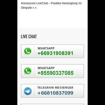
Arenascore LiveChat – Prediksi Helsingborg Vs
Oergryte
» »
LIVE CHAT