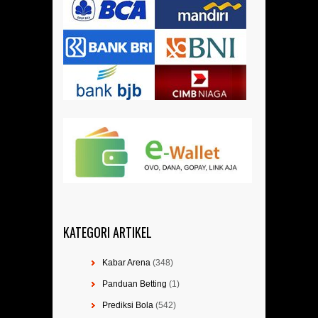
KATEGORI ARTIKEL
Kabar Arena
(348)
Panduan Betting
(1)
Prediksi Bola
(542)