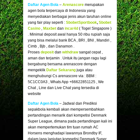
Daftar Agen Bola
–
Arenascore
merupakan
agen bola terpercaya di Indonesia yang
menyediakan berbagai jenis akun taruhan online
yang fair play seperti :
SbobetSportbook
,
Sbobet
Casino
,
M
axbet
dan
inc
a
r4d
( Togel Singapore )
. Minimal deposit awal hanya 50 ribu rupiah saja
yang bisa melalui bank BCA , BRI , BNI , Mandiri ,
Cimb , Bjb , dan Danamon .
Proses
deposit
dan
wi
t
hdraw
sangat cepat ,
aman dan terjamin . Untuk itu jangan ragu lagi
bergabung bersama arenascore dengan
mengeklik
Daftar Sekarang
juga atau
menghubungi Cs arenascore via : BBM :
5C1CC0A3 , Whats App +66622851125 , We
Chat , Line dan Live Chat yang tersedia di
website
Daftar Agen Bola
– Jadwal dan Prediksi
sepakbola kembali akan mempersembahkan
pertandingan menarik dari kompetisi Denmark
Super League, dimana pada pertandingan kali ini
akan mempertemukan tim tuan rumah AC
Horsens menghadapi lawannya Brondby IF,
dalam laga lanjutan kompetisi Denmark Super