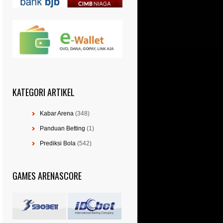
KATEGORI ARTIKEL
Kabar Arena
(348)
Panduan Betting
(1)
Prediksi Bola
(542)
GAMES ARENASCORE