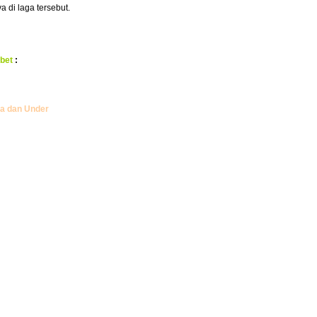
a di laga tersebut.
bet
:
va dan Under