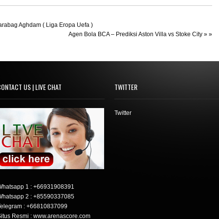
Qarabag Aghdam ( Liga Eropa Uefa )
Agen Bola BCA – Prediksi Aston Villa vs Stoke City
» »
ONTACT US | LIVE CHAT
TWITTER
Twitter
Whatsapp 1 :
+66931908391
Whatsapp 2 :
+85590337085
elegram :
+66810837099
itus Resmi : www.arenascore.com