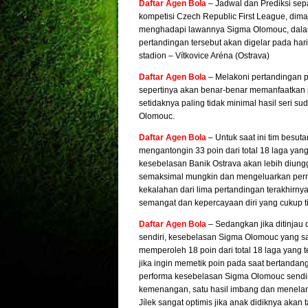
Daftar Agen Bola
– Jadwal dan Prediksi se
kompetisi Czech Republic First League, dim
menghadapi lawannya Sigma Olomouc, dalam 
pertandingan tersebut akan digelar pada hari
stadion – Vítkovice Aréna (Ostrava)
Daftar Agen Bola
– Melakoni pertandingan pa
sepertinya akan benar-benar memanfaatkan 
setidaknya paling tidak minimal hasil seri 
Olomouc.
Daftar Agen Bola
– Untuk saat ini tim besut
mengantongin 33 poin dari total 18 laga yang
kesebelasan Banik Ostrava akan lebih diung
semaksimal mungkin dan mengeluarkan perm
kekalahan dari lima pertandingan terakhirnya
semangat dan kepercayaan diri yang cukup t
Daftar Agen Bola
– Sedangkan jika ditinjau 
sendiri, kesebelasan Sigma Olomouc yang s
memperoleh 18 poin dari total 18 laga yang t
jika ingin memetik poin pada saat bertandang
performa kesebelasan Sigma Olomouc sendiri
kemenangan, satu hasil imbang dan menelan d
Jílek sangat optimis jika anak didiknya ak