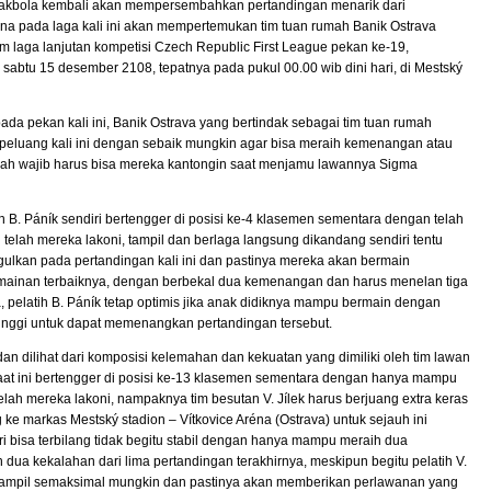
pakbola kembali akan mempersembahkan pertandingan menarik dari
ana pada laga kali ini akan mempertemukan tim tuan rumah Banik Ostrava
laga lanjutan kompetisi Czech Republic First League pekan ke-19,
 sabtu 15 desember 2108, tepatnya pada pukul 00.00 wib dini hari, di Mestský
da pekan kali ini, Banik Ostrava yang bertindak sebagai tim tuan rumah
peluang kali ini dengan sebaik mungkin agar bisa meraih kemenangan atau
sudah wajib harus bisa mereka kantongin saat menjamu lawannya Sigma
an B. Páník sendiri bertengger di posisi ke-4 klasemen sementara dengan telah
 telah mereka lakoni, tampil dan berlaga langsung dikandang sendiri tentu
gulkan pada pertandingan kali ini dan pastinya mereka akan bermain
ainan terbaiknya, dengan berbekal dua kemenangan dan harus menelan tiga
, pelatih B. Páník tetap optimis jika anak didiknya mampu bermain dengan
inggi untuk dapat memenangkan pertandingan tersebut.
dan dilihat dari komposisi kelemahan dan kekuatan yang dimiliki oleh tim lawan
aat ini bertengger di posisi ke-13 klasemen sementara dengan hanya mampu
elah mereka lakoni, nampaknya tim besutan V. Jílek harus berjuang extra keras
 ke markas Mestský stadion – Vítkovice Aréna (Ostrava) untuk sejauh ini
 bisa terbilang tidak begitu stabil dengan hanya mampu meraih dua
ua kekalahan dari lima pertandingan terakhirnya, meskipun begitu pelatih V.
an tampil semaksimal mungkin dan pastinya akan memberikan perlawanan yang