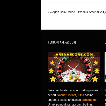
« «
Agen Bola Online – Prediksi Arsenal vs 
TENTANG ARENASCORE
C
Jasa pembuatan account betting online
seperti
sbobet
,
ibcbet
,
338a
casino
sbobet, bola ketangkasan
tangkas net
.
T
Untuk pembukaan account betting,
S