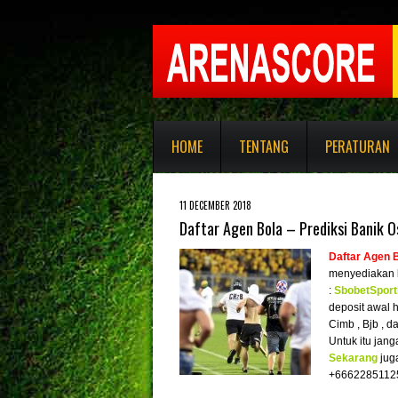
HOME
TENTANG
PERATURAN
11 DECEMBER 2018
Daftar Agen Bola – Prediksi Banik 
Daftar Agen 
menyediakan be
:
SbobetSpor
deposit awal h
Cimb , Bjb , 
Untuk itu jan
Sekarang
jug
+66622851125 