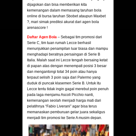
dijagokan dan bisa memberikan kita
kemenangan dalam memasang taruhan bola
online di bursa taruhan Sbobet ataupun Maxbet
?, mari simak prediksi akurat dari agen bola
arenascore !
Daftar Agen Bola
– Sebagai tim promosi dari
Serie C, tim tuan rumah Lecce berhasil
menunjukkan penampilan luar biasa dan mampu
menghadapi beratnya persaingan di Serie B
Italia. Malah saat ini Lecce tengah bersaing ketat
di papan atas dengan menempati posisi 3 besar
dan mengantongi total 34 poin atau hanya
terpaut selisih 3 poin saja dari Palermo yang
duduk di puncak klasemen Serie B. Untuk itu
Lecce tentu tidak ingin gagal merebut poin penuh
pada laga menjamu Ascoli Picchio nanti,
kemenangan seolah menjadi harga mati dari
pelatihnya “Fabio Liverani” agar bisa terus
memanaskan pemburuan gelar juara sekaligus
menjadi tim promosi ke Serie A musim depan.