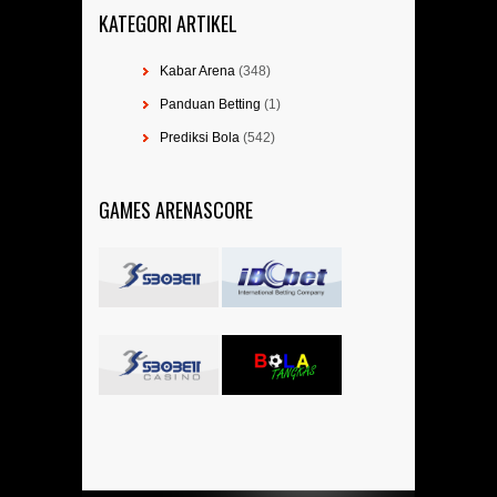
KATEGORI ARTIKEL
Kabar Arena
(348)
Panduan Betting
(1)
Prediksi Bola
(542)
GAMES ARENASCORE