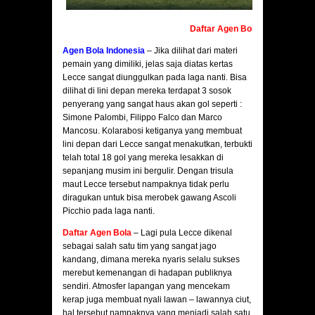
Daftar Agen Bola
–
Prediksi L
Agen Bola Indonesia
– Jika dilihat dari materi
pemain yang dimiliki, jelas saja diatas kertas
Lecce sangat diunggulkan pada laga nanti. Bisa
dilihat di lini depan mereka terdapat 3 sosok
penyerang yang sangat haus akan gol seperti :
Simone Palombi, Filippo Falco dan Marco
Mancosu. Kolarabosi ketiganya yang membuat
lini depan dari Lecce sangat menakutkan, terbukti
telah total 18 gol yang mereka lesakkan di
sepanjang musim ini bergulir. Dengan trisula
maut Lecce tersebut nampaknya tidak perlu
diragukan untuk bisa merobek gawang Ascoli
Picchio pada laga nanti.
Daftar Agen Bola
– Lagi pula Lecce dikenal
sebagai salah satu tim yang sangat jago
kandang, dimana mereka nyaris selalu sukses
merebut kemenangan di hadapan publiknya
sendiri. Atmosfer lapangan yang mencekam
kerap juga membuat nyali lawan – lawannya ciut,
hal tersebut nampaknya yang menjadi salah satu