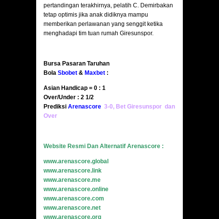
pertandingan terakhirnya, pelatih C. Demirbakan
tetap optimis jika anak didiknya mampu
memberikan perlawanan yang senggit ketika
menghadapi tim tuan rumah Giresunspor.
Bursa Pasaran Taruhan
Bola
Sbobet
&
Maxbet
:
Asian Handicap = 0 : 1
Over/Under : 2 1/2
Prediksi
Arenascore
3-0, Bet Giresunspor dan
Over
Website Resmi Dan Alternatif Arenascore :
www.arenascore.global
www.arenascore.link
www.arenascore.me
www.arenascore.online
www.arenascore.com
www.arenascore.net
www.arenascore.org