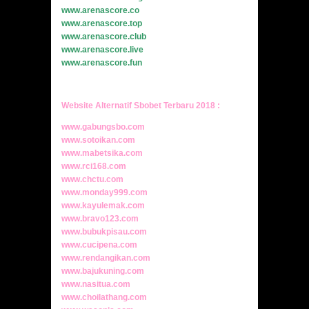
www.arenascore.co
www.arenascore.top
www.arenascore.club
www.arenascore.live
www.arenascore.fun
Website Alternatif Sbobet Terbaru 2018 :
www.gabungsbo.com
www.sotoikan.com
www.mabetsika.com
www.rci168.com
www.chctu.com
www.monday999.com
www.kayulemak.com
www.bravo123.com
www.bubukpisau.com
www.cucipena.com
www.rendangikan.com
www.bajukuning.com
www.nasitua.com
www.choilathang.com