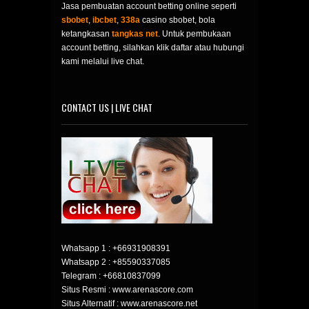
Jasa pembuatan account betting online seperti
sbobet
,
ibcbet
,
338a
casino sbobet, bola
ketangkasan
tangkas net
. Untuk pembukaan
account betting, silahkan klik daftar atau hubungi
kami melalui live chat.
CONTACT US | LIVE CHAT
Whatsapp 1 :
+66931908391
Whatsapp 2 :
+85590337085
Telegram :
+66810837099
Situs Resmi : www.arenascore.com
Situs Alternatif : www.arenascore.net