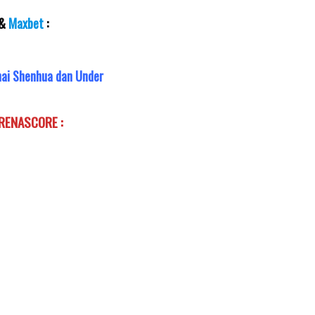
&
Maxbet
:
hai Shenhua dan Under
ARENASCORE :