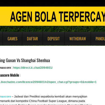
GAMES
DAFTAR
DEPOSIT
WITHDRAW
PAND
ijing Guoan Vs Shanghai Shenhua
enascore
:
https://direct.lc.chat/2094601/
nascore Mobile
:
re.livechatinc.com/licence/2094601/v2/open_chat.cgi?groups=0&mobile
=
1
enascore
– Jadwal dan Prediksi sepakbola kembali akan menyajikan
menarik dari kompetisi China Football Super League, dimana pada