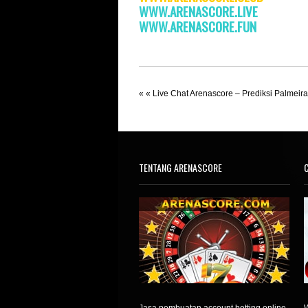
WWW.ARENASCORE.LIVE
WWW.ARENASCORE.FUN
« «
Live Chat Arenascore – Prediksi Palmeir
TENTANG ARENASCORE
C