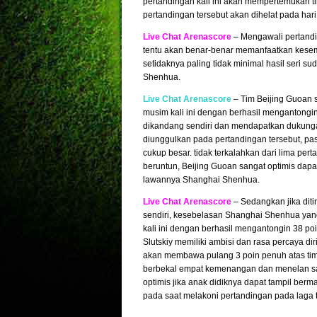
pertandingan kali ini akan mempertemukan 
pertandingan tersebut akan dihelat pada hari
Live Chat Arenascore
– Mengawali pertandin
tentu akan benar-benar memanfaatkan kesemp
setidaknya paling tidak minimal hasil seri
Shenhua.
Live Chat Arenascore
– Tim Beijing Guoan s
musim kali ini dengan berhasil mengantongin 
dikandang sendiri dan mendapatkan dukungan 
diunggulkan pada pertandingan tersebut, p
cukup besar. tidak terkalahkan dari lima pe
beruntun, Beijing Guoan sangat optimis da
lawannya Shanghai Shenhua.
Live Chat Arenascore
– Sedangkan jika diti
sendiri, kesebelasan Shanghai Shenhua yang
kali ini dengan berhasil mengantongin 38 poi
Slutskiy memiliki ambisi dan rasa percaya d
akan membawa pulang 3 poin penuh atas tim 
berbekal empat kemenangan dan menelan satu 
optimis jika anak didiknya dapat tampil ber
pada saat melakoni pertandingan pada laga t