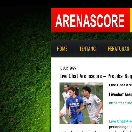
HOME
TENTANG
PERATURAN
15 JULY 2025
Live Chat Arenascore – Prediksi Be
Live Chat Ar
Livechat Are
https://secu
Live Chat Ar
pertandingan 