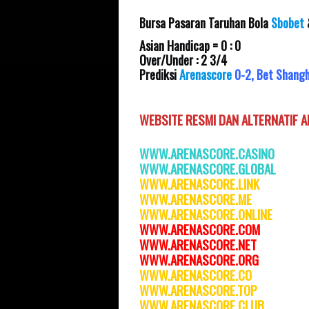
Bursa Pasaran Taruhan Bola
Sbobet
Asian Handicap = 0 : 0
Over/Under : 2 3/4
Prediksi
Arenascore
0-2, Bet Shang
WEBSITE RESMI DAN
ALTERNATIF 
WWW.ARENASCORE.CASINO
WWW.ARENASCORE.GLOBAL
WWW.ARENASCOR
E.LINK
WWW.ARENASCORE.ME
WWW.ARENASCORE.ONLINE
WWW.ARENASCORE.COM
WWW.ARENASCORE.NET
WWW.ARENASCORE.ORG
WWW.ARENASCORE.C
O
WWW.ARENASCORE.TOP
WWW.ARENASCORE.CLUB