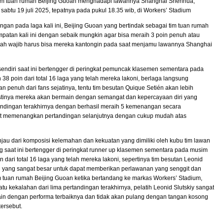
tim tuan rumah Beijing Guoan menghadapi lawannya Shanghai Shenhua,
 sabtu 19 juli 2025, tepatnya pada pukul 18.35 wib, di Workers’ Stadium
gan pada laga kali ini, Beijing Guoan yang bertindak sebagai tim tuan rumah
atan kali ini dengan sebaik mungkin agar bisa meraih 3 poin penuh atau
 sudah wajib harus bisa mereka kantongin pada saat menjamu lawannya Shanghai
endiri saat ini bertengger di peringkat pemuncak klasemen sementara pada
38 poin dari total 16 laga yang telah mereka lakoni, berlaga langsung
penuh dari fans sejatinya, tentu tim besutan Quique Setién akan lebih
astinya mereka akan bermain dengan semangat dan kepercayaan diri yang
rtandingan terakhirnya dengan berhasil meraih 5 kemenangan secara
pat memenangkan pertandingan selanjutnya dengan cukup mudah atas
njau dari komposisi kelemahan dan kekuatan yang dimiliki oleh kubu tim lawan
 saat ini bertengger di peringkat runner up klasemen sementara pada musim
n dari total 16 laga yang telah mereka lakoni, sepertinya tim besutan Leonid
iri yang sangat besar untuk dapat memberikan perlawanan yang senggit dan
tuan rumah Beijing Guoan ketika bertandang ke markas Workers’ Stadium,
kekalahan dari lima pertandingan terakhirnya, pelatih Leonid Slutskiy sangat
main dengan performa terbaiknya dan tidak akan pulang dengan tangan kosong
ersebut.