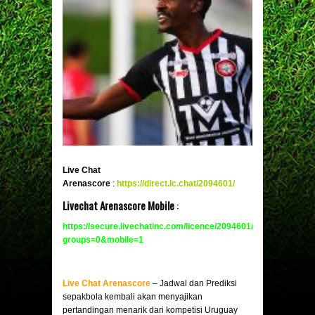
Live Chat
Arenascore
:
https://direct.lc.chat/2094601/
Livechat Arenascore Mobile
:
https://secure.livechatinc.com/licence/2094601/v2/open_chat.c
groups=0&mobile
=
1
Live Chat Arenascore
– Jadwal dan Prediksi
sepakbola kembali akan menyajikan
pertandingan menarik dari kompetisi Uruguay