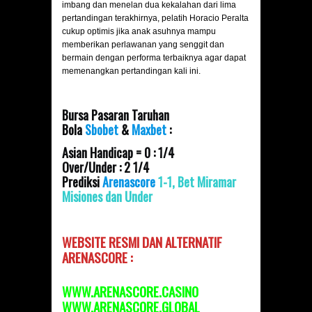
imbang dan menelan dua kekalahan dari lima
pertandingan terakhirnya, pelatih Horacio Peralta
cukup optimis jika anak asuhnya mampu
memberikan perlawanan yang senggit dan
bermain dengan performa terbaiknya agar dapat
memenangkan pertandingan kali ini.
Bursa Pasaran Taruhan
Bola
Sbobet
&
Maxbet
:
Asian Handicap = 0 : 1/4
Over/Under : 2 1/4
Prediksi
Arenascore
1-1, Bet Miramar
Misiones dan Under
WEBSITE RESMI DAN
ALTERNATIF
ARENASCORE :
WWW.ARENASCORE.CASINO
WWW.ARENASCORE.GLOBAL