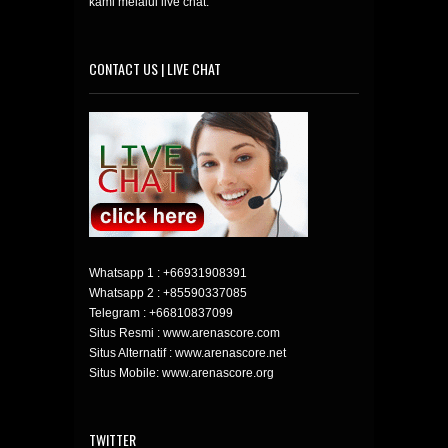
kami melalui live chat.
CONTACT US | LIVE CHAT
Whatsapp 1 :
+66931908391
Whatsapp 2 :
+85590337085
Telegram :
+66810837099
Situs Resmi : www.arenascore.com
Situs Alternatif : www.arenascore.net
Situs Mobile: www.arenascore.org
TWITTER