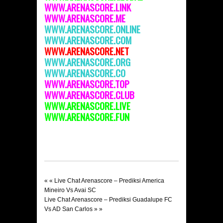
WWW.ARENASCOR
E.LINK
WWW.ARENASCORE.ME
WWW.ARENASCORE.ONLINE
WWW.ARENASCORE.COM
WWW.ARENASCORE.NET
WWW.ARENASCORE.ORG
WWW.ARENASCORE.C
O
WWW.ARENASCORE.TOP
WWW.ARENASCORE.CLUB
WWW.ARENASCORE.LIVE
WWW.ARENASCORE.FUN
« «
Live Chat Arenascore – Prediksi America
Mineiro Vs Avai SC
Live Chat Arenascore – Prediksi Guadalupe FC
Vs AD San Carlos
» »