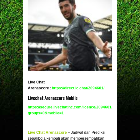
Live Chat
Arenascore
:
https://direct.lc.chat/2094601/
Livechat Arenascore Mobile
:
https://secure.livechatinc.com/licence/2094601/v2/open_chat.c
groups=0&mobile
=1
Live Chat Arenascore
– Jadwal dan Prediksi
sepakbola kembali akan mempersembahkan