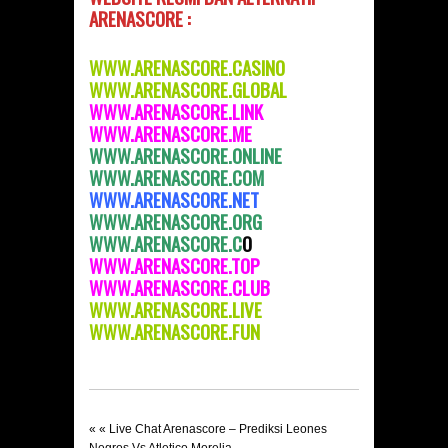
ARENASCORE :
WWW.ARENASCORE.CASINO
WWW.ARENASCORE.GLOBAL
WWW.ARENASCOR
E.LINK
WWW.ARENASCORE.ME
WWW.ARENASCORE.ONLINE
WWW.ARENASCORE.COM
WWW.ARENASCORE.NET
WWW.ARENASCORE.ORG
WWW.ARENASCORE.C
O
WWW.ARENASCORE.TOP
WWW.ARENASCORE.CLUB
WWW.ARENASCORE.LIVE
WWW.ARENASCORE.FUN
« «
Live Chat Arenascore – Prediksi Leones