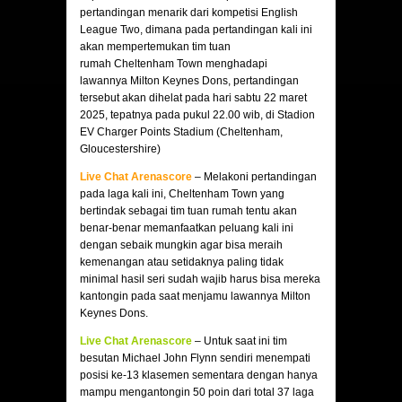
pertandingan menarik dari kompetisi English
League Two, dimana pada pertandingan kali ini
akan mempertemukan tim tuan
rumah Cheltenham Town menghadapi
lawannya Milton Keynes Dons, pertandingan
tersebut akan dihelat pada hari sabtu 22 maret
2025, tepatnya pada pukul 22.00 wib, di Stadion
EV Charger Points Stadium (Cheltenham,
Gloucestershire)
Live Chat Arenascore
– Melakoni pertandingan
pada laga kali ini, Cheltenham Town yang
bertindak sebagai tim tuan rumah tentu akan
benar-benar memanfaatkan peluang kali ini
dengan sebaik mungkin agar bisa meraih
kemenangan atau setidaknya paling tidak
minimal hasil seri sudah wajib harus bisa mereka
kantongin pada saat menjamu lawannya Milton
Keynes Dons.
Live Chat Arenascore
– Untuk saat ini tim
besutan Michael John Flynn sendiri menempati
posisi ke-13 klasemen sementara dengan hanya
mampu mengantongin 50 poin dari total 37 laga