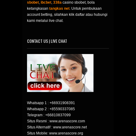
sbobet
,
ibcbet
,
338a
casino sbobet, bola
ketangkasan
tangkas net
. Untuk pembukaan
account betting, silahkan klik daftar atau hubungi
kami melalui live chat.
CONTACT US | LIVE CHAT
Whatsapp 1 :
+66931908391
Whatsapp 2 :
+85590337085
Telegram :
+66810837099
Situs Resmi : www.arenascore.com
Situs Alternatif : www.arenascore.net
Situs Mobile: www.arenascore.org