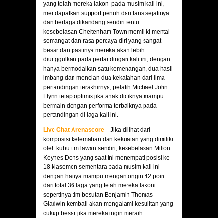
yang telah mereka lakoni pada musim kali ini,
mendapatkan support penuh dari fans sejatinya
dan berlaga dikandang sendiri tentu
kesebelasan Cheltenham Town memiliki mental
semangat dan rasa percaya diri yang sangat
besar dan pastinya mereka akan lebih
diunggulkan pada pertandingan kali ini, dengan
hanya bermodalkan satu kemenangan, dua hasil
imbang dan menelan dua kekalahan dari lima
pertandingan terakhirnya, pelatih Michael John
Flynn tetap optimis jika anak didiknya mampu
bermain dengan performa terbaiknya pada
pertandingan di laga kali ini.
Live Chat Arenascore
– Jika dilihat dari
komposisi kelemahan dan kekuatan yang dimiliki
oleh kubu tim lawan sendiri, kesebelasan Milton
Keynes Dons yang saat ini menempati posisi ke-
18 klasemen sementara pada musim kali ini
dengan hanya mampu mengantongin 42 poin
dari total 36 laga yang telah mereka lakoni.
sepertinya tim besutan Benjamin Thomas
Gladwin kembali akan mengalami kesulitan yang
cukup besar jika mereka ingin meraih