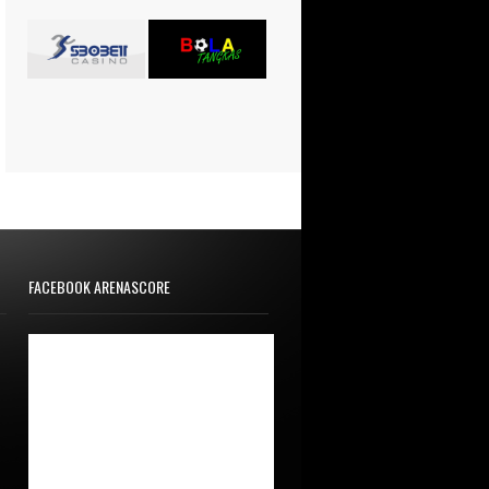
FACEBOOK ARENASCORE