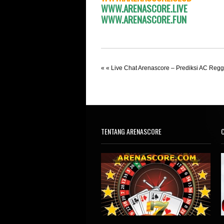
WWW.ARENASCORE.LIVE
WWW.ARENASCORE.FUN
« «
Live Chat Arenascore – Prediksi AC Re
TENTANG ARENASCORE
C