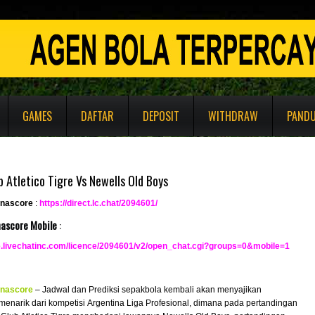
GAMES
DAFTAR
DEPOSIT
WITHDRAW
PAND
 Atletico Tigre Vs Newells Old Boys
enascore
:
https://direct.lc.chat/2094601/
nascore Mobile
:
re.livechatinc.com/licence/2094601/v2/open_chat.cgi?groups=0&mobile
=1
enascore
– Jadwal dan Prediksi sepakbola kembali akan menyajikan
menarik dari kompetisi Argentina Liga Profesional, dimana pada pertandingan