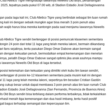
 Club Atletico Tigre menghadapi lawannya Newells Old Boys, pertandingan
il 2025, tepatnya pada pukul 07.00 wib, di Stadion Estadio José Dellagiovanna
n pada laga kali ini, Club Atletico Tigre yang bertindak sebagai tim tuan rumah
g kali ini dengan sebaik mungkin agar bisa meraih 3 poin penuh atau
sudah wajib harus bisa mereka kantongin pada saat menjamu lawannya Newells
Club Atletico Tigre sendiri bertengger di posisi pemuncak klasemen sementara
ongin 24 poin dari total 11 laga yang telah mereka lakoni, bermain dikandang
ri fans sejatinya, tentu pasukan Diego Omar Dabove akan bermain sangat
rmain dengan kekuatan penuh, bermodalkan empat kemenangan dan menelan
khirnya, pelatih Diego Omar Dabove sangat optimis jika anak asuhnya mampu
lawannya Newells Old Boys di laga tersebut.
mposisi kelemahan dan kekuatan yang dimiliki oleh kubu tim lawan sendiri,
bertengger di posisi ke-12 klasemen sementara pada musim kali ini dengan
 11 laga yang telah mereka lakoni, sepertinya tim besutan Cristian Gastón
 yang cukup besar untuk dapat membawa 3 poin penuh atas tim tuan rumah Club
Stadion Estadio José Dellagiovanna (San Fernando, Provincia de Buenos Aires)
ls Old Boys sendiri bisa terbilang dalam performa terbaiknya, tidak terkalahkan
rhasil meraih tiga kemenangan dan dua hasil imbang, tentu hasil positif
at bagus terhadap semangat dan kepercayaan tim.