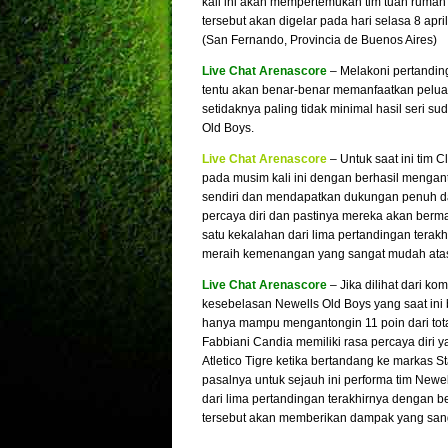
kali ini akan mempertemukan tim tuan rumah
tersebut akan digelar pada hari selasa 8 apr
(San Fernando, Provincia de Buenos Aires)
Live Chat Arenascore
– Melakoni pertandinga
tentu akan benar-benar memanfaatkan peluan
setidaknya paling tidak minimal hasil seri 
Old Boys.
Live Chat Arenascore
– Untuk saat ini tim 
pada musim kali ini dengan berhasil mengant
sendiri dan mendapatkan dukungan penuh da
percaya diri dan pastinya mereka akan be
satu kekalahan dari lima pertandingan tera
meraih kemenangan yang sangat mudah atas 
Live Chat Arenascore
– Jika dilihat dari ko
kesebelasan Newells Old Boys yang saat ini 
hanya mampu mengantongin 11 poin dari total
Fabbiani Candia memiliki rasa percaya diri
Atletico Tigre ketika bertandang ke markas 
pasalnya untuk sejauh ini performa tim Newel
dari lima pertandingan terakhirnya dengan be
tersebut akan memberikan dampak yang sang