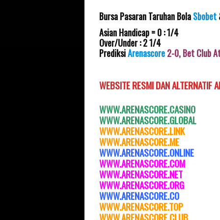
Bursa Pasaran Taruhan Bola
Sbobet
Asian Handicap = 0 : 1/4
Over/Under : 2 1/4
Prediksi
Arenascore
2-0, Bet Club A
WEBSITE RESMI DAN
ALTERNATIF 
WWW.ARENASCORE.CASINO
WWW.ARENASCORE.GLOBAL
WWW.ARENASCOR
E.LINK
WWW.ARENASCORE.ME
WWW.ARENASCORE.ONLINE
WWW.ARENASCORE.COM
WWW.ARENASCORE.NET
WWW.ARENASCORE.ORG
WWW.ARENASCORE.C
O
WWW.ARENASCORE.TOP
WWW.ARENASCORE.CLUB